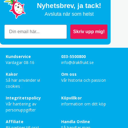
Nyhetsbrev,
ja tack!
Avsluta när som helst
Skriv upp mig!
Kundservice
033-5500800
Vardagar 08-16
info@drakfrukt.se
Kakor
Om oss
Så här använder vi
Vår historia och passion
cookies
Integritetspolicy
Köpvillkor
Vår hantering av
information om ditt köp
personuppgifter
Affiliate
Handla Online
Bli partner till oss!
Så handlar man