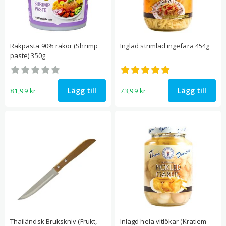
Räkpasta 90% räkor (Shrimp
Inglad strimlad ingefära 454g
paste) 350g
Betygsatt
Betygsatt
0
5.00
av 5
av 5
Lägg till
Lägg till
81,99
kr
73,99
kr
Thailändsk Brukskniv (Frukt,
Inlagd hela vitlökar (Kratiem