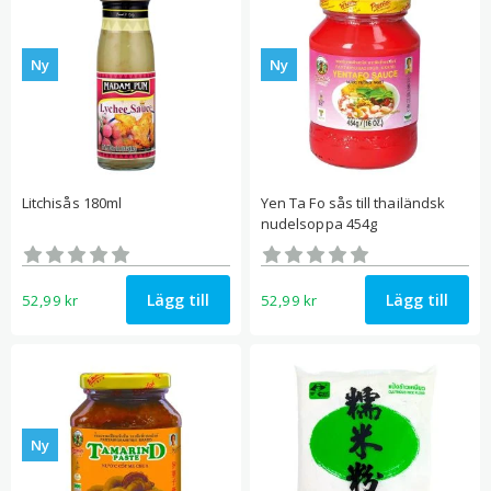
Ny
Ny
Litchisås 180ml
Yen Ta Fo sås till thailändsk
nudelsoppa 454g
Betygsatt
Betygsatt
0
0
av 5
av 5
Lägg till
Lägg till
52,99
kr
52,99
kr
Ny