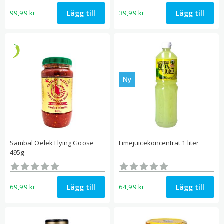
Lägg till
Lägg till
99,99
kr
39,99
kr
Ny
Sambal Oelek Flying Goose
Limejuicekoncentrat 1 liter
495g
Betygsatt
Betygsatt
0
0
av 5
av 5
Lägg till
Lägg till
69,99
kr
64,99
kr