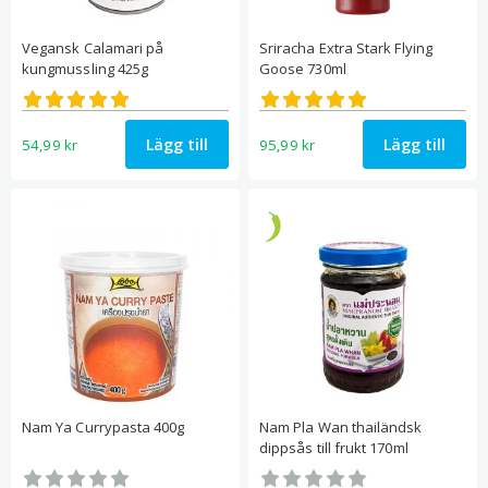
Vegansk Calamari på
Sriracha Extra Stark Flying
kungmussling 425g
Goose 730ml
Betygsatt
Betygsatt
5.00
5.00
av 5
av 5
Lägg till
Lägg till
54,99
kr
95,99
kr
Nam Ya Currypasta 400g
Nam Pla Wan thailändsk
dippsås till frukt 170ml
Betygsatt
Betygsatt
0
0
av 5
av 5