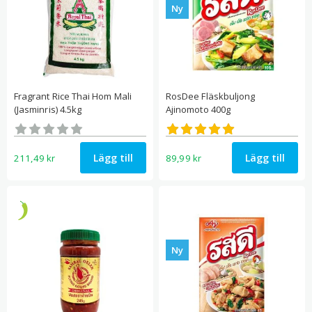
Ny
Fragrant Rice Thai Hom Mali
RosDee Fläskbuljong
(Jasminris) 4.5kg
Ajinomoto 400g
Betygsatt
Betygsatt
0
5.00
av 5
av 5
Lägg till
Lägg till
211,49
kr
89,99
kr
Ny