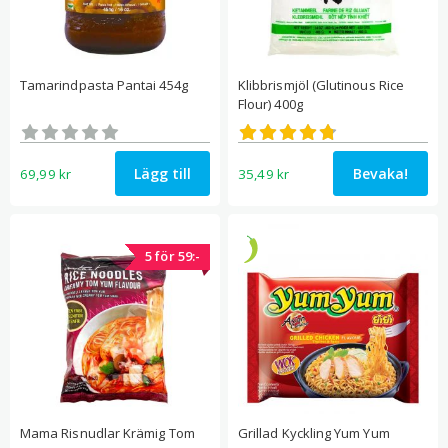
Tamarindpasta Pantai 454g
Klibbrismjöl (Glutinous Rice
Flour) 400g
Betygsatt
Betygsatt
0
4.77
av 5
av 5
Lägg till
Bevaka!
69,99
kr
35,49
kr
5 för 59:-
Mama Risnudlar Krämig Tom
Grillad Kyckling Yum Yum