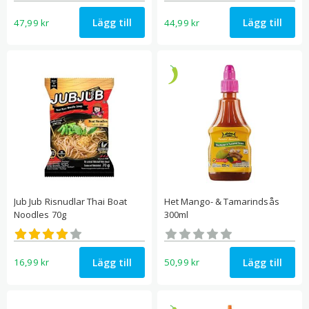
Lägg till
Lägg till
47,99
kr
44,99
kr
Jub Jub Risnudlar Thai Boat
Het Mango- & Tamarindsås
Noodles 70g
300ml
Betygsatt
Betygsatt
4.00
0
av 5
av 5
Lägg till
Lägg till
16,99
kr
50,99
kr