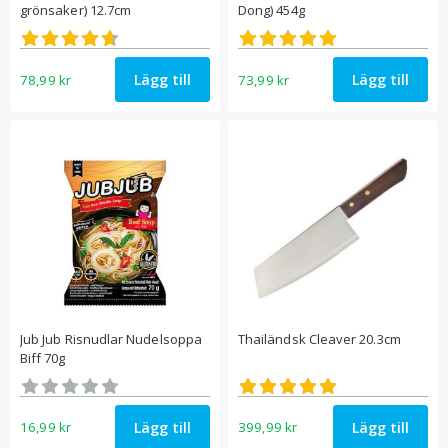
grönsaker) 12.7cm
Dong) 454g
Betygsatt
Betygsatt
4.67
5.00
av 5
av 5
Lägg till
Lägg till
78,99
kr
73,99
kr
Jub Jub Risnudlar Nudelsoppa
Thailändsk Cleaver 20.3cm
Biff 70g
Betygsatt
Betygsatt
0
5.00
av 5
av 5
Lägg till
Lägg till
16,99
kr
399,99
kr