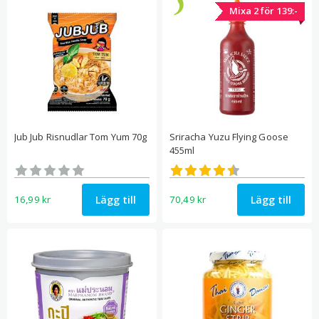
Mixa 2 för 139:-
Jub Jub Risnudlar Tom Yum 70g
Sriracha Yuzu Flying Goose
455ml
Betygsatt
Betygsatt
0
4.50
av 5
av 5
Lägg till
Lägg till
16,99
kr
70,49
kr