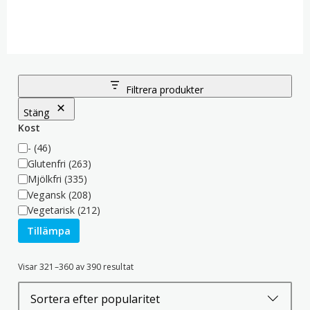
Filtrera produkter
Stäng
Kost
Kost
-
(46)
Glutenfri
(263)
Mjölkfri
(335)
Vegansk
(208)
Vegetarisk
(212)
Tillämpa
Sortera
Visar 321–360 av 390 resultat
efter
popularitet