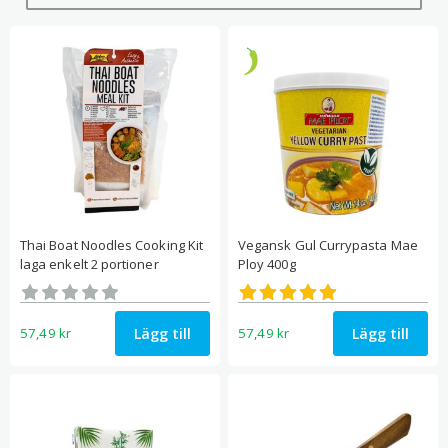
Thai Boat Noodles Cooking Kit
Vegansk Gul Currypasta Mae
laga enkelt 2 portioner
Ploy 400g
Betygsatt
Betygsatt
0
5.00
av 5
av 5
Lägg till
Lägg till
57,49
kr
57,49
kr