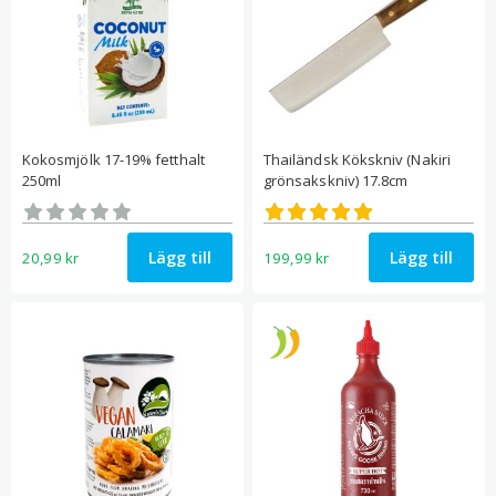
Kokosmjölk 17-19% fetthalt
Thailändsk Kökskniv (Nakiri
250ml
grönsakskniv) 17.8cm
Betygsatt
Betygsatt
0
5.00
av 5
av 5
Lägg till
Lägg till
20,99
kr
199,99
kr