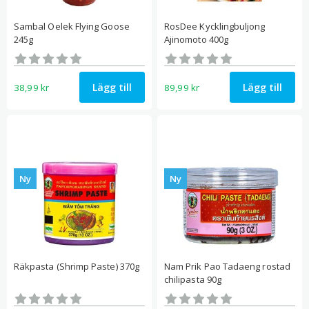
Sambal Oelek Flying Goose
RosDee Kycklingbuljong
245g
Ajinomoto 400g
Betygsatt
Betygsatt
0
0
av 5
av 5
Lägg till
Lägg till
38,99
kr
89,99
kr
Ny
Ny
Räkpasta (Shrimp Paste) 370g
Nam Prik Pao Tadaeng rostad
chilipasta 90g
Betygsatt
Betygsatt
0
0
av 5
av 5