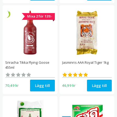
Mixa 2 för 139:-
Sriracha Tikka Flying Goose
Jasminris AAA Royal Tiger 1kg
455ml
Betygsatt
Betygsatt
0
5.00
av 5
av 5
Lägg till
Lägg till
70,49
kr
46,99
kr