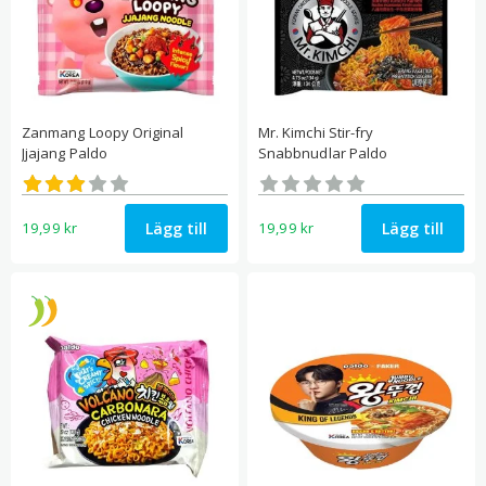
Zanmang Loopy Original
Mr. Kimchi Stir-fry
Jjajang Paldo
Snabbnudlar Paldo
Betygsatt
Betygsatt
3.00
0
av 5
av 5
Lägg till
Lägg till
19,99
kr
19,99
kr