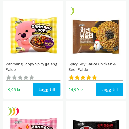
Zanmang Loopy Spicy Jjajang
Spicy Soy Sauce Chicken &
Paldo
Beef Paldo
Betygsatt
Betygsatt
0
5.00
av 5
av 5
Lägg till
Lägg till
19,99
kr
24,99
kr