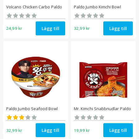
Volcano Chicken Carbo Paldo
Paldo Jumbo Kimchi Bowl
Betygsatt
Betygsatt
0
0
av 5
av 5
Lägg till
Lägg till
24,99
kr
32,99
kr
Paldo Jumbo Seafood Bowl
Mr. Kimchi Snabbnudlar Paldo
Betygsatt
Betygsatt
3.00
0
av 5
av 5
Lägg till
Lägg till
32,99
kr
19,99
kr