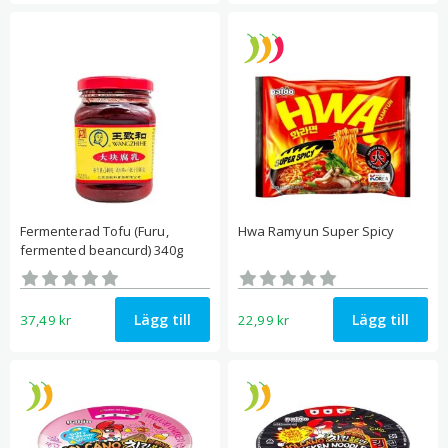
Fermenterad Tofu (Furu,
Hwa Ramyun Super Spicy
fermented beancurd) 340g
Betygsatt
Betygsatt
0
0
av 5
av 5
Lägg till
Lägg till
37,49
kr
22,99
kr