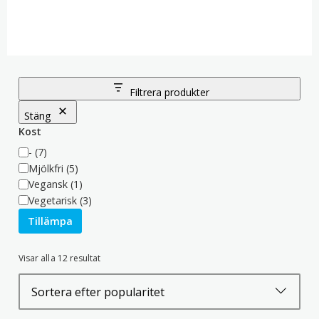
Filtrera produkter
Stäng
Kost
Kost
-
(7)
Mjölkfri
(5)
Vegansk
(1)
Vegetarisk
(3)
Tillämpa
Sortera
Visar alla 12 resultat
efter
popularitet