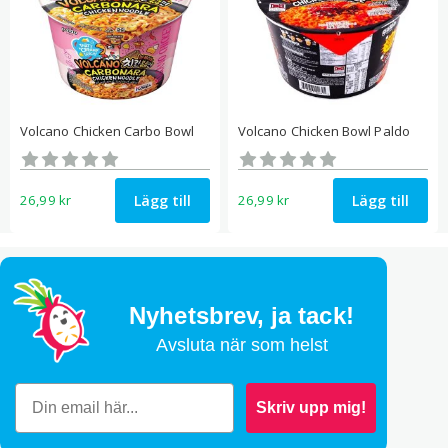
Volcano Chicken Carbo Bowl
Volcano Chicken Bowl Paldo
Betygsatt
Betygsatt
0
0
av 5
av 5
Lägg till
Lägg till
26,99
kr
26,99
kr
Nyhetsbrev,
ja tack!
Avsluta när som helst
Skriv upp mig!