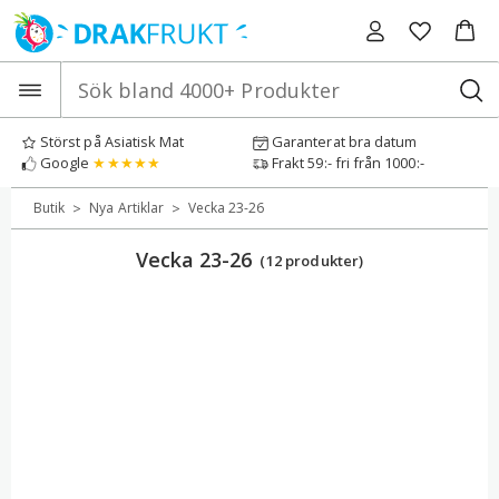
Hoppa
till
innehåll
Störst på Asiatisk Mat
Garanterat bra datum
Google
★★★★★
Frakt 59:- fri från 1000:-
>
>
Butik
Nya Artiklar
Vecka 23-26
Vecka 23-26
(12 produkter)