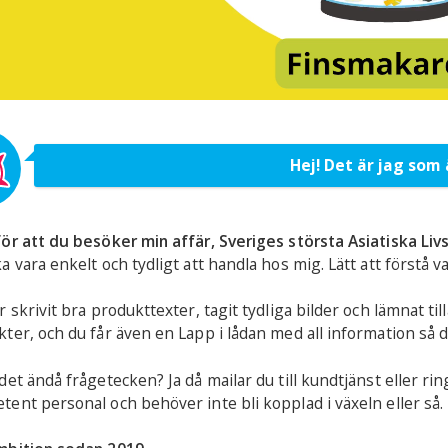
Hej! Det är jag som 
Ny kund?
Få 50kr rabatt
ör att du besöker min affär, Sveriges största Asiatiska Li
Vid köp för minst 250:-
a vara enkelt och tydligt att handla hos mig. Lätt att förstå 
Skriv upp dig på vårat
r skrivit bra produkttexter, tagit tydliga bilder och lämnat t
nyhetsbrev!
ter, och du får även en Lapp i lådan med all information så du
det ändå frågetecken? Ja då mailar du till kundtjänst eller ri
ent personal och behöver inte bli kopplad i växeln eller så.
Skicka Rabattkod