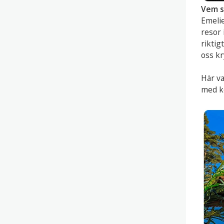
Vem s
Emeli
resor 
riktig
oss kr
Här va
med ko