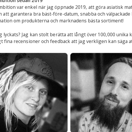
mbition sedan 2019
bition var enkel när jag öppnade 2019, att göra asiatisk mat 
att garantera bra bäst-före-datum, snabba och välpackade l
mation om produkterna och marknadens bästa sortiment!
g lyckats? Jag kan stolt berätta att långt över 100,000 unika k
gt fina recensioner och feedback att jag verkligen kan säga att 