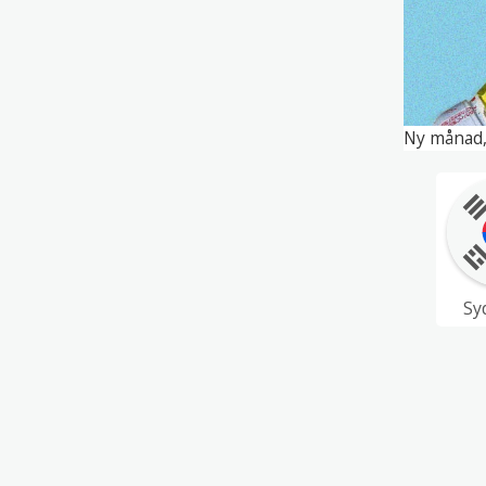
Ny månad,
Sy