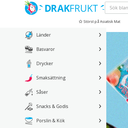
Hoppa
till
Störst på Asiatisk Mat
innehåll
Länder
Basvaror
Drycker
Smaksättning
Såser
Snacks & Godis
Porslin & Kök