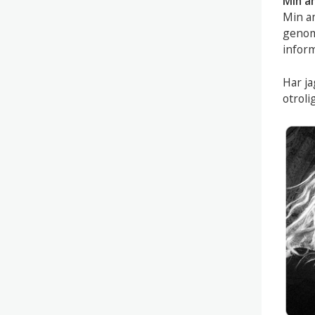
Min a
Min am
genom 
infor
Har ja
otroli