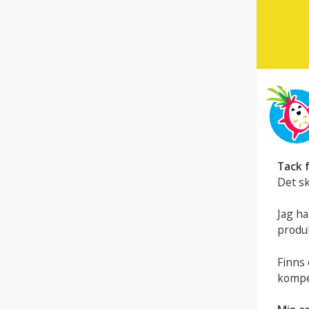
Tack f
Det sk
Jag ha
produk
Finns 
kompet