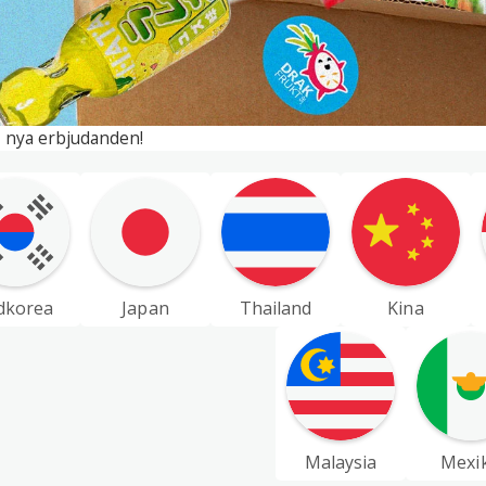
 nya erbjudanden!
dkorea
Japan
Thailand
Kina
Malaysia
Mexi