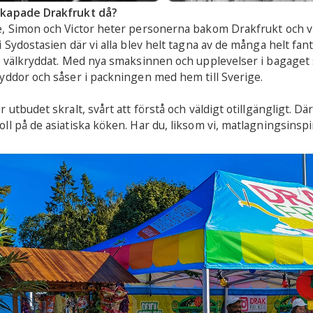
kapade Drakfrukt då?
e, Simon och Victor heter personerna bakom Drakfrukt och v
i Sydostasien där vi alla blev helt tagna av de många helt fant
t välkryddat. Med nya smaksinnen och upplevelser i bagaget s
yddor och såser i packningen med hem till Sverige.
r utbudet skralt, svårt att förstå och väldigt otillgängligt. D
ll på de asiatiska köken. Har du, liksom vi, matlagningsinspira