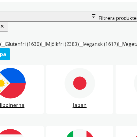
Filtrera produkte
)
Glutenfri
(1630)
Mjölkfri
(2383)
Vegansk
(1617)
Veget
mpa
ilippinerna
Japan