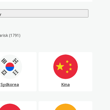
r
arisk
(1791)
Sydkorea
Kina