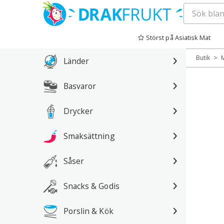
Hoppa
till
Störst på Asiatisk Mat
innehåll
>
Butik
Länder
Basvaror
Drycker
Smaksättning
Såser
Snacks & Godis
Porslin & Kök