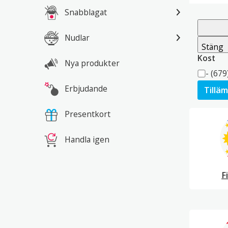
Snabblagat
Nudlar
Stäng
Kost
Nya produkter
Kost
-
(679
Erbjudande
Tillä
Presentkort
Handla igen
F