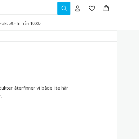
Frakt 59:- fri från 1000:-
kter återfinner vi både lite här
r.