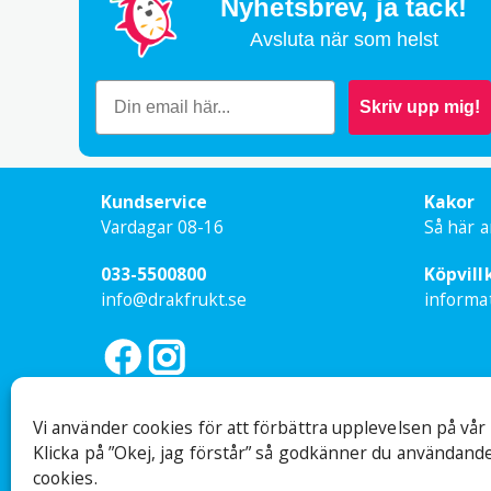
Nyhetsbrev,
ja tack!
Avsluta när som helst
Skriv upp mig!
Kundservice
Kakor
Vardagar 08-16
Så här a
033-5500800
Köpvill
info@drakfrukt.se
informa
Vi använder cookies för att förbättra upplevelsen på vår
Klicka på ”Okej, jag förstår” så godkänner du användande
cookies.
Ej besöksadress
Org nr: 559