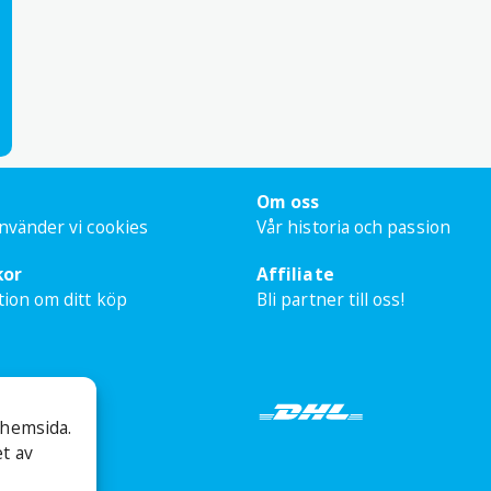
Om oss
nvänder vi cookies
Vår historia och passion
kor
Affiliate
tion om ditt köp
Bli partner till oss!
 hemsida.
t av
226-3999