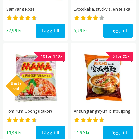
Samyang Rosé
Lyckokaka, styckvis, engelska
Betygsatt
Betygsatt
4.59
4.13
av 5
av 5
Lägg till
Lägg till
32,99
kr
5,99
kr
10 för 149:-
5 för 95:-
Bästa
val
Tom Yum Goong (Räkor)
Ansungtangmyun, biffbuljong
Betygsatt
Betygsatt
4.61
4.70
av 5
av 5
Lägg till
Lägg till
15,99
kr
19,99
kr