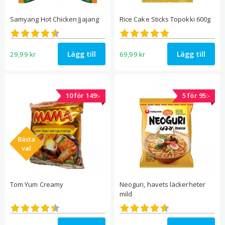
Samyang Hot Chicken Jjajang
Rice Cake Sticks Topokki 600g
Betygsatt
Betygsatt
4.56
4.88
av 5
av 5
Lägg till
Lägg till
29,99
kr
69,99
kr
10 för 149:-
5 för 95:-
Bästa
val
Tom Yum Creamy
Neoguri, havets läckerheter
mild
Betygsatt
Betygsatt
4.45
4.60
av 5
av 5