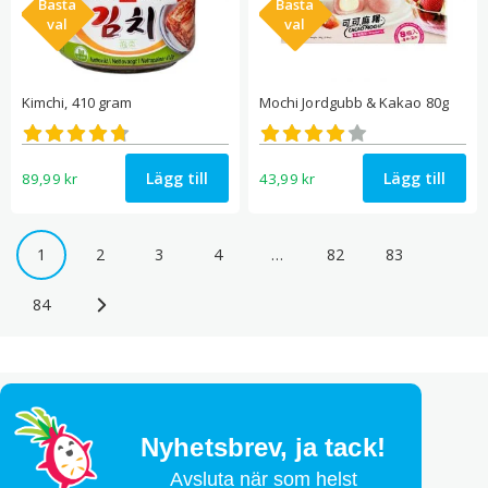
Bästa
Bästa
val
val
Kimchi, 410 gram
Mochi Jordgubb & Kakao 80g
Betygsatt
Betygsatt
4.68
3.95
av 5
av 5
Lägg till
Lägg till
89,99
kr
43,99
kr
1
2
3
4
…
82
83
84
Nyhetsbrev,
ja tack!
Avsluta när som helst