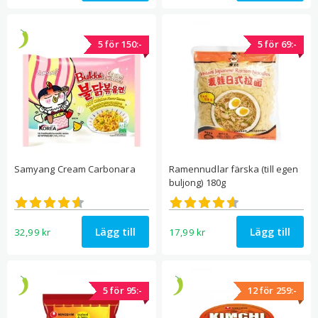
5 för 150:-
5 för 69:-
Samyang Cream Carbonara
Ramennudlar färska (till egen
buljong) 180g
Betygsatt
Betygsatt
4.61
4.62
av 5
av 5
Lägg till
Lägg till
32,99
kr
17,99
kr
5 för 95:-
12 för 259:-