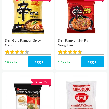
Shin Gold Ramyun Spicy
Shin Ramyun Stir-Fry
Chicken
Nongshim
Betygsatt
Betygsatt
4.30
4.67
av 5
av 5
Lägg till
Lägg till
19,99
kr
17,99
kr
5 för 95:-