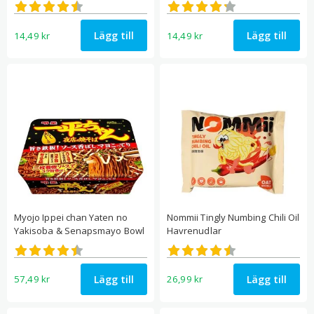
Betygsatt
Betygsatt
4.50
4.25
av 5
av 5
Lägg till
Lägg till
14,49
kr
14,49
kr
Myojo Ippei chan Yaten no
Nommii Tingly Numbing Chili Oil
Yakisoba & Senapsmayo Bowl
Havrenudlar
Betygsatt
Betygsatt
4.45
4.50
av 5
av 5
Lägg till
Lägg till
57,49
kr
26,99
kr