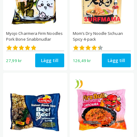
Myojo Charmera Firm Noodles
Mom’s Dry Noodle Sichuan
Pork Bone Snabbnudlar
Spicy 4-pack
Betygsatt
Betygsatt
4.86
4.33
av 5
av 5
Lägg till
Lägg till
27,99
kr
126,49
kr