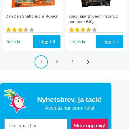
Dan Dan Snabbnudlar 4-pack
Spicy Jajangmyeon Instant 2
portioner 640g
Betygsatt
Betygsatt
3.43
3.50
av 5
av 5
Lägg till
Lägg till
76,99
kr
116,99
kr
1
2
3
Nyhetsbrev,
ja tack!
Avsluta när som helst
Skriv upp mig!