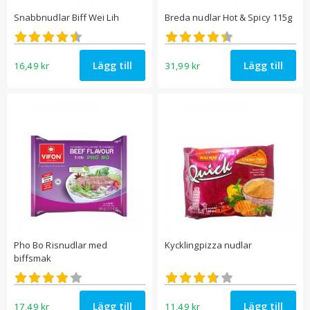
Snabbnudlar Biff Wei Lih
Breda nudlar Hot & Spicy 115g
Betygsatt
Betygsatt
4.50
4.40
av 5
av 5
Lägg till
Lägg till
16,49
kr
31,99
kr
Pho Bo Risnudlar med
Kycklingpizza nudlar
biffsmak
Betygsatt
Betygsatt
4.00
3.71
av 5
av 5
Lägg till
Lägg till
17,49
kr
11,49
kr