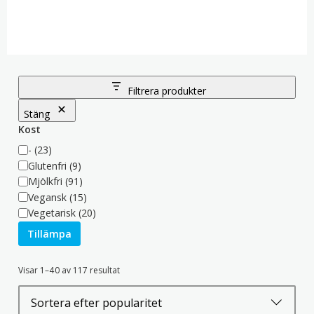
mest populära snabbnudlarna i världen!
Du kan även köpa andra sydkoreanska och japanska
snabbnudlar här – från populära Wang och Korean Street till
japanska Sapporo Ichiban och Myojo Ippei chan Yaten no
Yakisoba.
Filtrera produkter
Stäng
Kost
Kost
-
(23)
Glutenfri
(9)
Mjölkfri
(91)
Vegansk
(15)
Vegetarisk
(20)
Tillämpa
Sortera
Visar 1–40 av 117 resultat
efter
popularitet