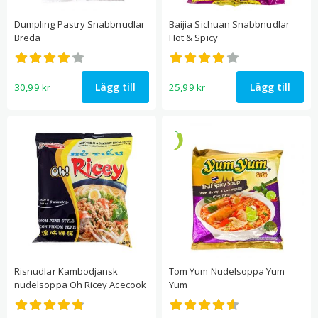
Dumpling Pastry Snabbnudlar
Baijia Sichuan Snabbnudlar
Breda
Hot & Spicy
Betygsatt
Betygsatt
4.00
3.89
av 5
av 5
Lägg till
Lägg till
30,99
kr
25,99
kr
Risnudlar Kambodjansk
Tom Yum Nudelsoppa Yum
nudelsoppa Oh Ricey Acecook
Yum
Betygsatt
Betygsatt
4.79
4.60
av 5
av 5