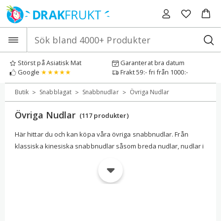
Hoppa
till
innehåll
Störst på Asiatisk Mat
Garanterat bra datum
Google
★★★★★
Frakt 59:- fri från 1000:-
>
>
>
Butik
Snabblagat
Snabbnudlar
Övriga Nudlar
Övriga Nudlar
(117 produkter)
Här hittar du och kan köpa våra övriga snabbnudlar. Från
klassiska kinesiska snabbnudlar såsom breda nudlar, nudlar i
chiliolja, nudlar med sesampasta, till japanska Oyakata
snabbnudlar och hot and sour nudlar från Sichuanköket.
Du hittar även fantastiska premium-snabbnudlar såsom Prima
Taste från Singapore och Mom’s Dry Noodles från Taiwan –
båda sorter har många gånger rankats som de godaste och