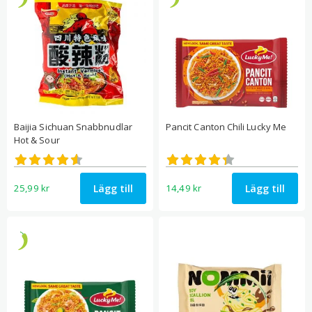
Baijia Sichuan Snabbnudlar
Pancit Canton Chili Lucky Me
Hot & Sour
Betygsatt
Betygsatt
4.56
4.33
av 5
av 5
Lägg till
Lägg till
25,99
kr
14,49
kr