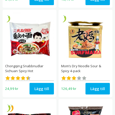
Chongqing Snabbnudlar
Mom’s Dry Noodle Sour &
Sichuan Spicy Hot
Spicy 4-pack
Betygsatt
Betygsatt
4.50
3.00
av 5
av 5
Lägg till
Lägg till
24,99
kr
126,49
kr