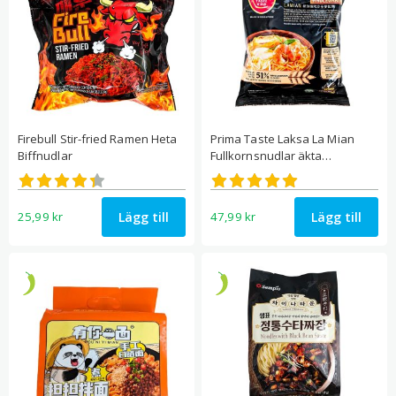
Firebull Stir-fried Ramen Heta
Prima Taste Laksa La Mian
Biffnudlar
Fullkornsnudlar äkta
currypasta & kokosmjölk
Betygsatt
Betygsatt
4.33
5.00
av 5
av 5
Lägg till
Lägg till
25,99
kr
47,99
kr