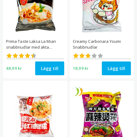
Prima Taste Laksa La Mian
Creamy Carbonara Youmi
snabbnudlar med äkta
Snabbnudlar
currypasta & kokosmjölk
Betygsatt
Betygsatt
4.47
2.76
av 5
av 5
Lägg till
Lägg till
48,99
kr
18,99
kr