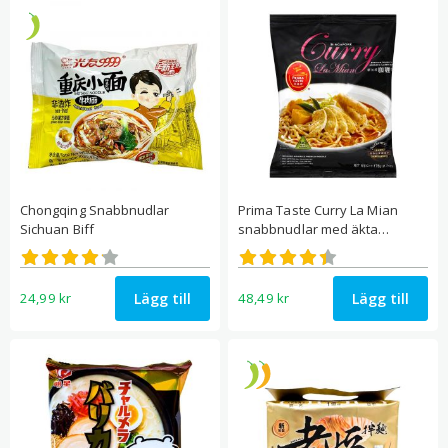
Chongqing Snabbnudlar
Prima Taste Curry La Mian
Sichuan Biff
snabbnudlar med äkta
currypasta & kokosmjölk
Betygsatt
Betygsatt
4.14
4.40
av 5
av 5
Lägg till
Lägg till
24,99
kr
48,49
kr