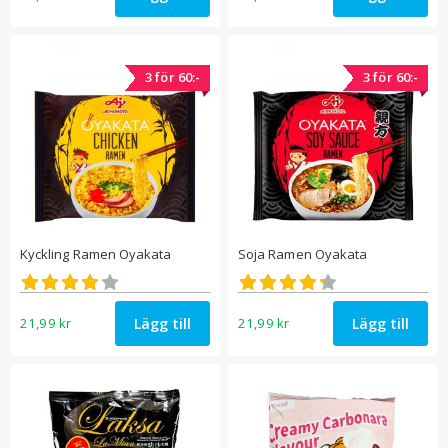
3 för 60:-
3 för 60:-
Kyckling Ramen Oyakata
Soja Ramen Oyakata
Betygsatt
Betygsatt
3.92
4.32
av 5
av 5
Lägg till
Lägg till
21,99
kr
21,99
kr