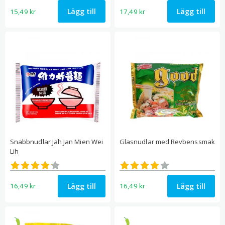
Lägg till
Lägg till
15,49
kr
17,49
kr
Snabbnudlar Jah Jan Mien Wei
Glasnudlar med Revbenssmak
Lih
Betygsatt
Betygsatt
4.17
4.00
av 5
av 5
Lägg till
Lägg till
16,49
kr
16,49
kr