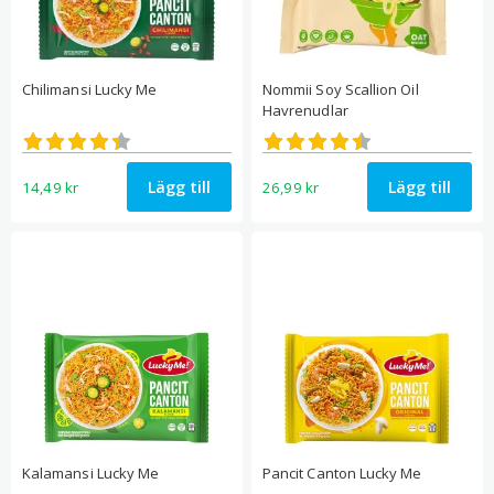
Chilimansi Lucky Me
Nommii Soy Scallion Oil
Havrenudlar
Betygsatt
Betygsatt
4.40
4.50
av 5
av 5
Lägg till
Lägg till
14,49
kr
26,99
kr
Kalamansi Lucky Me
Pancit Canton Lucky Me