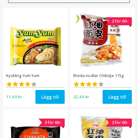
2 för 60:-
Kyckling Yum Yum
Breda nudlar Chiliolja 115g
Betygsatt
Betygsatt
4.30
4.31
av 5
av 5
Lägg till
Lägg till
11,49
kr
32,49
kr
3 för 60:-
2 för 60:-