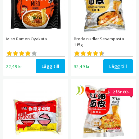
Miso Ramen Oyakata
Breda nudlar Sesampasta
115g
Betygsatt
Betygsatt
3.95
4.56
av 5
av 5
Lägg till
Lägg till
22,49
kr
32,49
kr
2 för 60:-