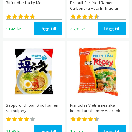
Biffnudlar Lucky Me
Firebull Stir-fried Ramen
Carbonara Heta Biffnudlar
Betygsatt
Betygsatt
5.00
4.50
av 5
av 5
Lägg till
Lägg till
11,49
kr
25,99
kr
Sapporo Ichiban Shio Ramen
Risnudlar Vietnamesiska
Saltbuljong
köttbullar Oh Ricey Acecook
Betygsatt
Betygsatt
4.00
4.40
av 5
av 5
Lägg till
Lägg till
31,99
kr
15,49
kr