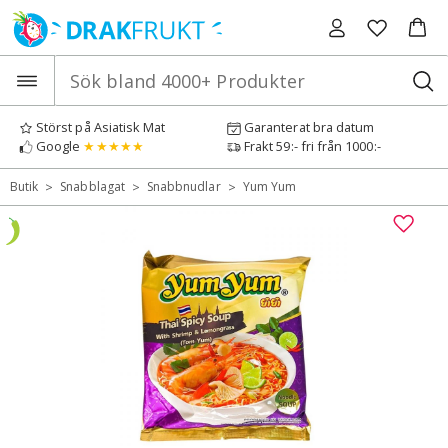
Hoppa
till
innehåll
Störst på Asiatisk Mat
Garanterat bra datum
Google
★★★★★
Frakt 59:- fri från 1000:-
>
>
>
Butik
Snabblagat
Snabbnudlar
Yum Yum