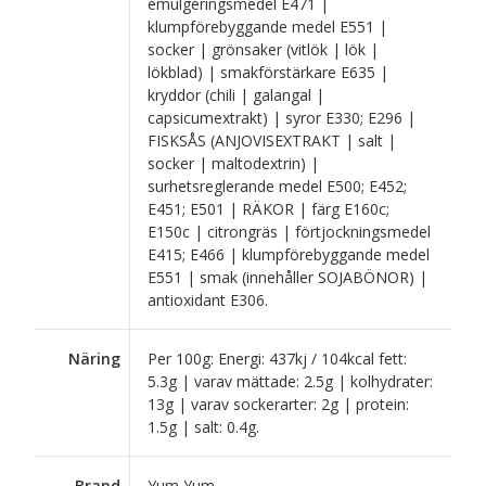
emulgeringsmedel E471 |
klumpförebyggande medel E551 |
socker | grönsaker (vitlök | lök |
lökblad) | smakförstärkare E635 |
kryddor (chili | galangal |
capsicumextrakt) | syror E330; E296 |
FISKSÅS (ANJOVISEXTRAKT | salt |
socker | maltodextrin) |
surhetsreglerande medel E500; E452;
E451; E501 | RÄKOR | färg E160c;
E150c | citrongräs | förtjockningsmedel
E415; E466 | klumpförebyggande medel
E551 | smak (innehåller SOJABÖNOR) |
antioxidant E306.
Näring
Per 100g: Energi: 437kj / 104kcal fett:
5.3g | varav mättade: 2.5g | kolhydrater:
13g | varav sockerarter: 2g | protein:
1.5g | salt: 0.4g.
Brand
Yum Yum