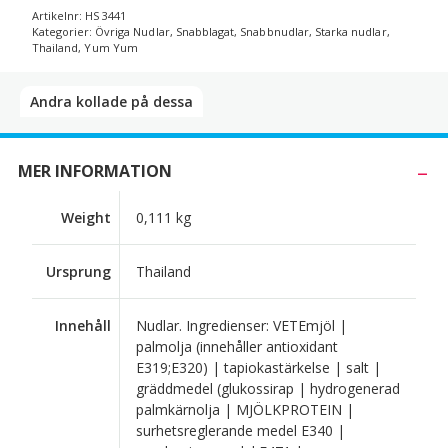
Artikelnr:
HS 3441
Kategorier:
Övriga Nudlar
,
Snabblagat
,
Snabbnudlar
,
Starka nudlar
,
Thailand
,
Yum Yum
Andra kollade på dessa​
MER INFORMATION
Weight
0,111 kg
Ursprung
Thailand
Innehåll
Nudlar. Ingredienser: VETEmjöl |
palmolja (innehåller antioxidant
E319;E320) | tapiokastärkelse | salt |
gräddmedel (glukossirap | hydrogenerad
palmkärnolja | MJÖLKPROTEIN |
surhetsreglerande medel E340 |