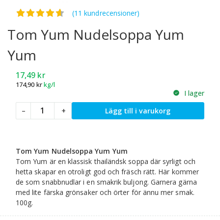
Betygsatt
4.60
av 5
(11 kundrecensioner)
Tom Yum Nudelsoppa Yum
Yum
17,49
kr
174,90
kr
kg/l
I lager
Tom
–
+
Lägg till i varukorg
Yum
Nudelsoppa
Yum
Yum
Tom Yum Nudelsoppa Yum Yum
mängd
Tom Yum är en klassisk thailändsk soppa där syrligt och
hetta skapar en otroligt god och fräsch rätt. Här kommer
de som snabbnudlar i en smakrik buljong. Garnera gärna
med lite färska grönsaker och örter för ännu mer smak.
100g.