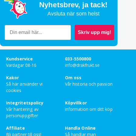
supergod!! Lite skönt stark men väldigt god
Nyhetsbrev,
ja tack!
smak.
Avsluta när som helst
Bety
5
av 5
Bardia Naghinejad Kashani
–
juni 19, 2025
Skriv upp mig!
Bety
5
av 5
Carola Eklund
–
april 25, 2025
Kundservice
033-5500800
Vardagar 08-16
info@drakfrukt.se
Bety
Kakor
Om oss
3
av 5
Johanna Persson
–
februari 11, 2025
Så här använder vi
Vår historia och passion
cookies
Integritetspolicy
Köpvillkor
Anders Ivar Hilding Mansten
–
januari 30, 2025
Vår hantering av
information om ditt köp
God, lite för stark för en i familjen (mig9.
personuppgifter
Affiliate
Handla Online
Bety
4
av 5
Margareta Janner
–
januari 21, 2025
Bli partner till oss!
Så handlar man