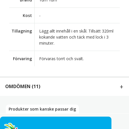
Kost
-
Tillagning
Lägg allt innehåll i en skål. Tillsätt 320ml
kokande vatten och täck med lock i 3
minuter.
Förvaring
Förvaras torrt och svalt.
OMDÖMEN
(11)
11 RECENSIONER AV
TOM YUM NUDELSOPPA YUM YUM
Produkter som kanske passar dig
Bety
5
av 5
Jessica Rindegård
–
maj 9, 2026