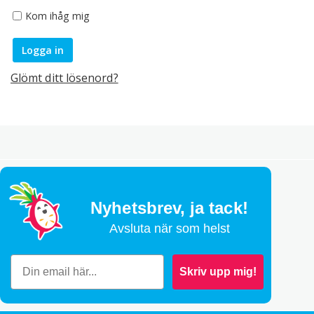
Kom ihåg mig
Logga in
Glömt ditt lösenord?
Nyhetsbrev,
ja tack!
Avsluta när som helst
Skriv upp mig!