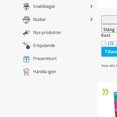
Snabblagat
Nudlar
Stäng
Nya produkter
Kost
Kost
-
(2)
Erbjudande
Tillä
Presentkort
Visar alla 
Handla igen