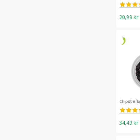
Betygs
4.80
av 5
20,99
kr
Chipotlefl
Betygs
4.67
av 5
34,49
kr