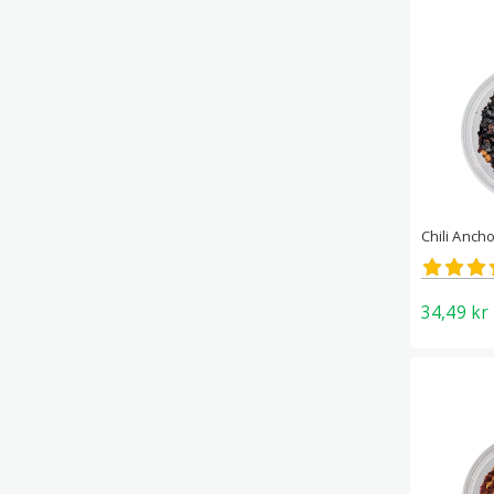
Chili Anch
Betygs
4.43
av 5
34,49
kr