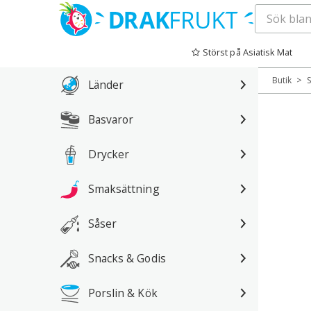
Hoppa
till
Störst på Asiatisk Mat
innehåll
>
Butik
Länder
Basvaror
Drycker
Smaksättning
Såser
Snacks & Godis
Porslin & Kök