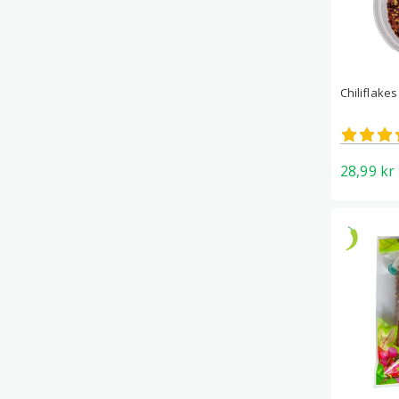
Chiliflakes
Betygs
4.75
av 5
28,99
kr