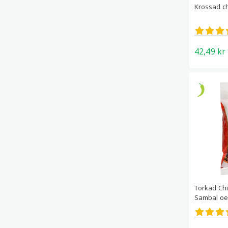
Krossad chil
Betygs
5.00
av 5
42,49
kr
Torkad Chi
Sambal oe
Betygs
5.00
av 5