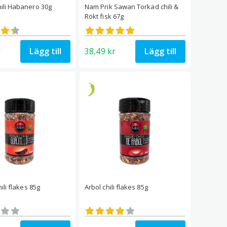
ili Habanero 30g
Nam Prik Sawan Torkad chili &
Rökt fisk 67g
satt
Betygsatt
5.00
av 5
Lägg till
Lägg till
r
38,49
kr
hili flakes 85g
Arbol chili flakes 85g
satt
Betygsatt
4.00
av 5