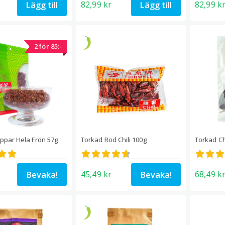
Lägg till
Lägg till
82,99
kr
82,99
k
2 för 85:-
ppar Hela Frön 57g
Torkad Röd Chili 100g
Torkad Ch
att
Betygsatt
Betyg
4.72
4.73
av 5
av 5
Bevaka!
Bevaka!
45,49
kr
68,49
k