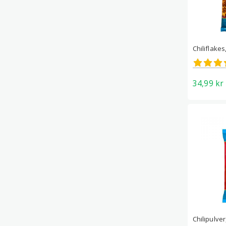
Chiliflakes
Betygs
4.68
av 5
34,99
kr
Chilipulver