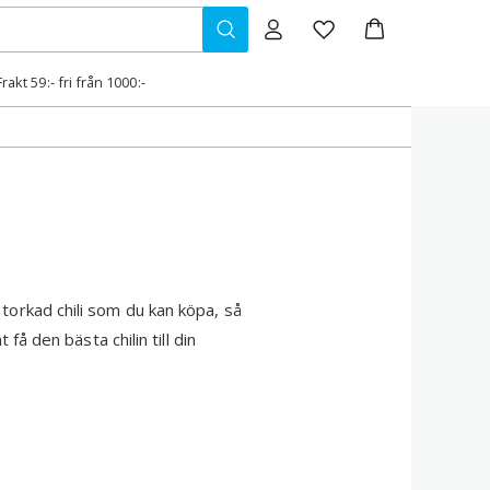
Frakt 59:- fri från 1000:-
 torkad chili som du kan köpa, så
 få den bästa chilin till din
ämst chili från Thailand, Kina och
rukter en integrerad del av en
il och kulturella betydelse. I