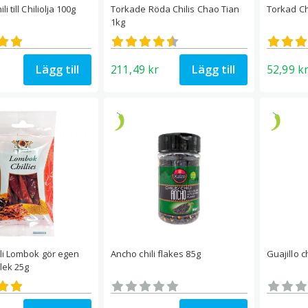
i till Chiliolja 100g
Torkade Röda Chilis Chao Tian
Torkad Ch
1kg
att
Betygsatt
Betyg
4.50
4.33
av 5
av 5
Lägg till
Lägg till
211,49
kr
52,99
k
li Lombok gör egen
Ancho chili flakes 85g
Guajillo c
lek 25g
att
Betygsatt
Betyg
0
0
av 5
av 5