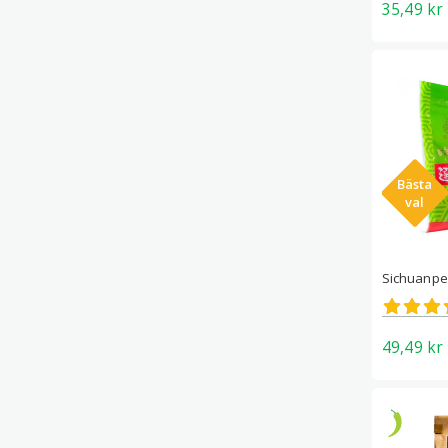
35,49
kr
Bästa
val
Sichuanpe
Betygs
4.83
av 5
49,49
kr