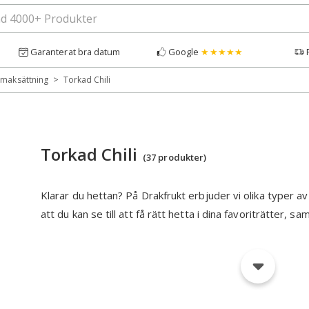
Garanterat bra datum
Google
★★★★★
>
Smaksättning
Torkad Chili
Torkad Chili
(37 produkter)
Klarar du hettan? På Drakfrukt erbjuder vi olika typer av
att du kan se till att få rätt hetta i dina favoriträtter, samt
hemmagjorda chiliolja eller chili con carne. Vi erbjuder fr
mexikanska chilis.
Inom asiatisk och mexikansk matlagning är torkade chilif
mängd rätter, var och en med sin egen distinkta smakprof