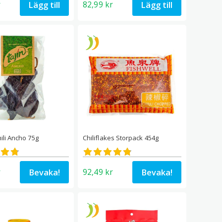
Lägg till
Lägg till
r
82,99
kr
ili Ancho 75g
Chiliflakes Storpack 454g
satt
Betygsatt
4.78
av 5
Bevaka!
Bevaka!
r
92,49
kr