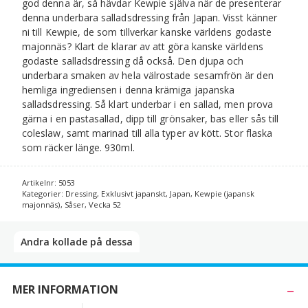
god denna är, så hävdar Kewpie själva när de presenterar
denna underbara salladsdressing från Japan. Visst känner
ni till Kewpie, de som tillverkar kanske världens godaste
majonnäs? Klart de klarar av att göra kanske världens
godaste salladsdressing då också. Den djupa och
underbara smaken av hela välrostade sesamfrön är den
hemliga ingrediensen i denna krämiga japanska
salladsdressing. Så klart underbar i en sallad, men prova
gärna i en pastasallad, dipp till grönsaker, bas eller sås till
coleslaw, samt marinad till alla typer av kött. Stor flaska
som räcker länge. 930ml.
Artikelnr:
5053
Kategorier:
Dressing
,
Exklusivt japanskt
,
Japan
,
Kewpie (japansk
majonnäs)
,
Såser
,
Vecka 52
Andra kollade på dessa​
MER INFORMATION