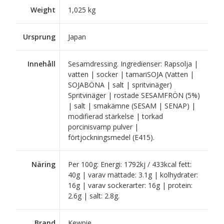
Weight
1,025 kg
Ursprung
Japan
Innehåll
Sesamdressing. Ingredienser: Rapsolja |
vatten | socker | tamariSOJA (Vatten |
SOJABÖNA | salt | spritvinäger)
Spritvinäger | rostade SESAMFRÖN (5%)
| salt | smakämne (SESAM | SENAP) |
modifierad stärkelse | torkad
porcinisvamp pulver |
förtjockningsmedel (E415).
Näring
Per 100g: Energi: 1792kj / 433kcal fett:
40g | varav mättade: 3.1g | kolhydrater:
16g | varav sockerarter: 16g | protein:
2.6g | salt: 2.8g.
Brand
Kewpie