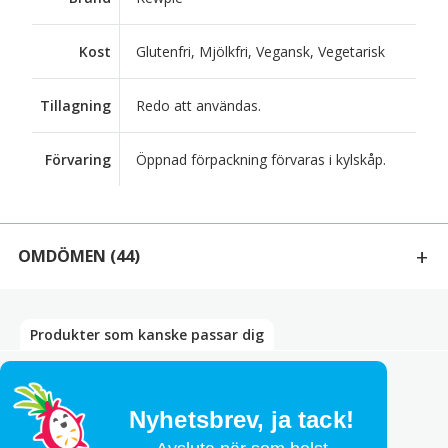
Kost
Glutenfri, Mjölkfri, Vegansk, Vegetarisk
Tillagning
Redo att användas.
Förvaring
Öppnad förpackning förvaras i kylskåp.
OMDÖMEN
(44)
44 RECENSIONER AV
DEEP ROASTED SESAME DRESSING KEWPIE 930ML
Produkter som kanske passar dig
Bety
5
av 5
Inger Malmros
–
augusti 5, 2026
Bästa dressing som finns
Nyhetsbrev,
ja tack!