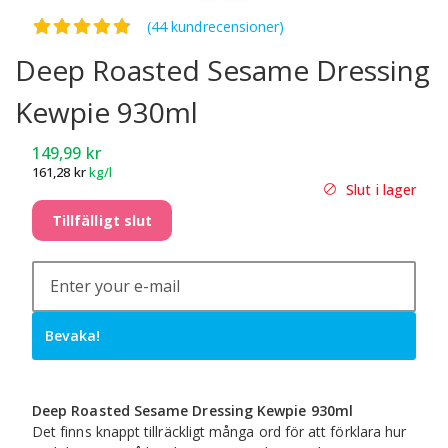
Betygsatt
4.77
av 5
(44 kundrecensioner)
Deep Roasted Sesame Dressing
Kewpie 930ml
149,99
kr
161,28
kr
kg/l
Slut i lager
Tillfälligt slut
Bevaka!
Deep Roasted Sesame Dressing Kewpie 930ml
Det finns knappt tillräckligt många ord för att förklara hur