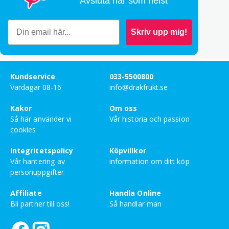
Avsluta när som helst
Bety
5
av 5
Marie Helene Bergström
–
maj 26, 2026
Skriv upp mig!
Bety
5
av 5
Anne Wold
–
mars 17, 2026
Kundservice
033-5500800
Vardagar 08-16
info@drakfrukt.se
Charlotte Sennersten
–
februari 12, 2026
Kakor
Om oss
Mmmmm!
Så här använder vi
Vår historia och passion
cookies
Bety
5
av 5
Camilla Gunnarsson
–
januari 26, 2026
Integritetspolicy
Köpvillkor
Vår hantering av
information om ditt köp
BÄST!!!!!!!!!
personuppgifter
Affiliate
Handla Online
Bety
3
av 5
Tomas Jonsson
–
december 14, 2025
Bli partner till oss!
Så handlar man