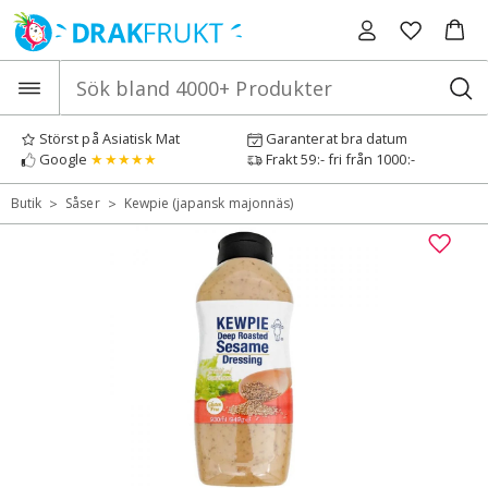
Hoppa
till
innehåll
Störst på Asiatisk Mat
Garanterat bra datum
Google
★★★★★
Frakt 59:- fri från 1000:-
>
>
Butik
Såser
Kewpie (japansk majonnäs)