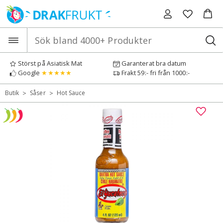
Hoppa
till
innehåll
Störst på Asiatisk Mat
Garanterat bra datum
Google
★★★★★
Frakt 59:- fri från 1000:-
>
>
Butik
Såser
Hot Sauce