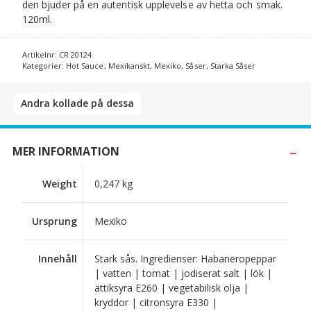
den bjuder på en autentisk upplevelse av hetta och smak.
120ml.
Artikelnr:
CR 20124
Kategorier:
Hot Sauce
,
Mexikanskt
,
Mexiko
,
Såser
,
Starka Såser
Andra kollade på dessa​
MER INFORMATION
Weight
0,247 kg
Ursprung
Mexiko
Innehåll
Stark sås. Ingredienser: Habaneropeppar
| vatten | tomat | jodiserat salt | lök |
ättiksyra E260 | vegetabilisk olja |
kryddor | citronsyra E330 |