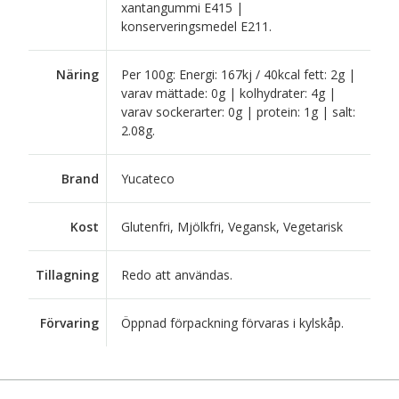
xantangummi E415 |
konserveringsmedel E211.
Näring
Per 100g: Energi: 167kj / 40kcal fett: 2g |
varav mättade: 0g | kolhydrater: 4g |
varav sockerarter: 0g | protein: 1g | salt:
2.08g.
Brand
Yucateco
Kost
Glutenfri, Mjölkfri, Vegansk, Vegetarisk
Tillagning
Redo att användas.
Förvaring
Öppnad förpackning förvaras i kylskåp.