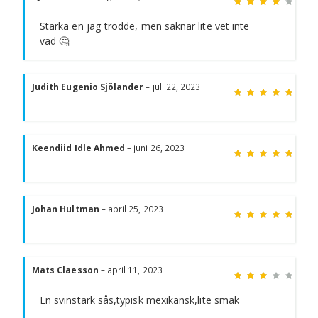
Starka en jag trodde, men saknar lite vet inte
vad 🤔
Bety
5
av 5
Judith Eugenio Sjölander
–
juli 22, 2023
Bety
5
av 5
Keendiid Idle Ahmed
–
juni 26, 2023
Bety
5
av 5
Johan Hultman
–
april 25, 2023
Bety
3
av 5
Mats Claesson
–
april 11, 2023
En svinstark sås,typisk mexikansk,lite smak