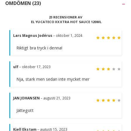
OMDÖMEN
(23)
23 RECENSIONER AV
EL YUCATECO XXXTRA HOT SAUCE 120ML
Bety
5
av 5
Lars Magnus Jodérus
–
oktober 1, 2024
Riktigt bra tryck i denna!
Bety
3
av 5
ulf
–
oktober 17, 2023
Nja, stark men sedan inte mycket mer
Bety
4
av 5
JAN JOHANSEN
–
augusti 21, 2023
Jättegott
Bety
4
av 5
Kjell Ekstam
–
augusti 15, 2023