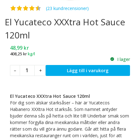
Betygsatt
4.52
av 5
(23 kundrecensioner)
El Yucateco XXXtra Hot Sauce
120ml
48,99
kr
408,25
kr
kg/l
I lager
El
–
+
Lägg till i varukorg
Yucateco
XXXtra
Hot
Sauce
El Yucateco XXXtra Hot Sauce 120ml
120ml
För dig som älskar starksåser – här är Yucatecos
mängd
Habanero XXXtra Hot starksås. Som namnet antyder
bjuder denna sås på hetta och lite till! Underbar smak som
kommer förgylla dina mexikanska måltider eller andra
rätter som du vill göra ännu godare. Går att hitta på flera
mexikanska restauranger runt om i världen, just för att