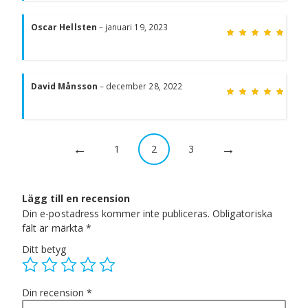
Bety
5
av 5
Oscar Hellsten
–
januari 19, 2023
Bety
5
av 5
David Månsson
–
december 28, 2022
←
→
1
2
3
Lägg till en recension
Din e-postadress kommer inte publiceras.
Obligatoriska
fält är märkta
*
Ditt betyg
Din recension
*