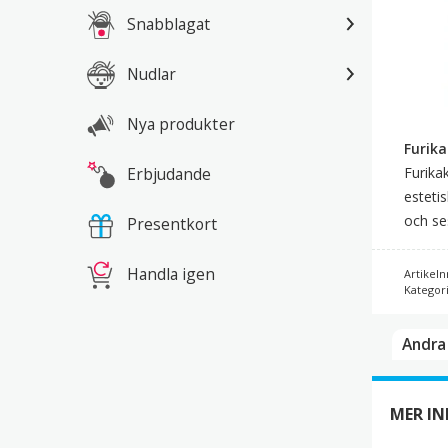
Snabblagat
Nudlar
Nya produkter
Furik
Erbjudande
Furika
esteti
och se
Presentkort
Handla igen
Artikeln
Kategor
Andra 
MER I