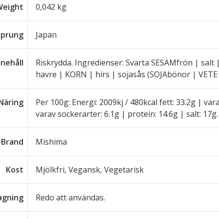
Weight
0,042 kg
sprung
Japan
nnehåll
Riskrydda. Ingredienser: Svarta SESAMfrön | salt |
havre | KORN | hirs | sojasås (SOJAbönor | VETE 
Näring
Per 100g: Energi: 2009kj / 480kcal fett: 33.2g | var
varav sockerarter: 6.1g | protein: 14.6g | salt: 17g.
Brand
Mishima
Kost
Mjölkfri, Vegansk, Vegetarisk
lagning
Redo att användas.