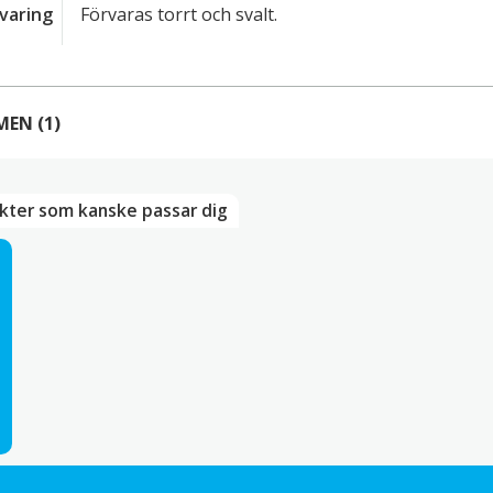
varing
Förvaras torrt och svalt.
MEN
(1)
1 RECENSION AV
FURIKAKE GOKOKU GOMASHIO 5 S
kter som kanske passar dig
–
juni 6, 2023
a Chaerunnisa
 till en recension
e-postadress kommer inte publiceras.
Obligatoriska fält är 
 betyg
recension
*