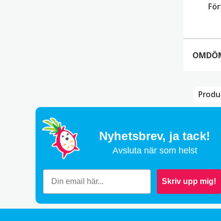
För
OMDÖ
Produ
Rin
Nyhetsbrev,
ja tack!
Avsluta när som helst
Lägg
Din 
Ditt
Skriv upp mig!
Din 