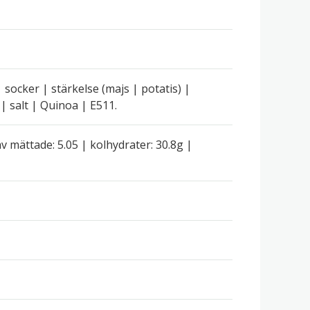
 socker | stärkelse (majs | potatis) |
| salt | Quinoa | E511.
av mättade: 5.05 | kolhydrater: 30.8g |