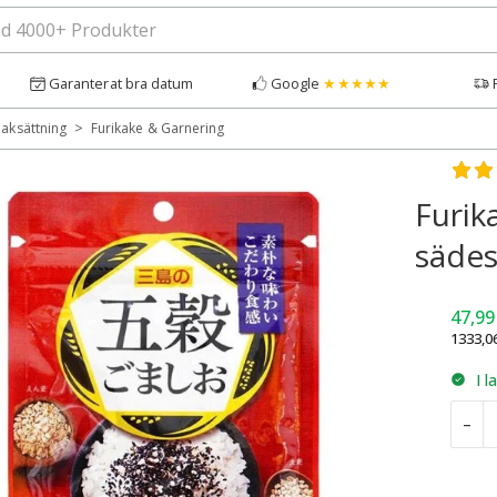
Garanterat bra datum
Google
★★★★★
>
aksättning
Furikake & Garnering
Bety
Furik
sädes
47,9
1333,0
I l
F
–
G
G