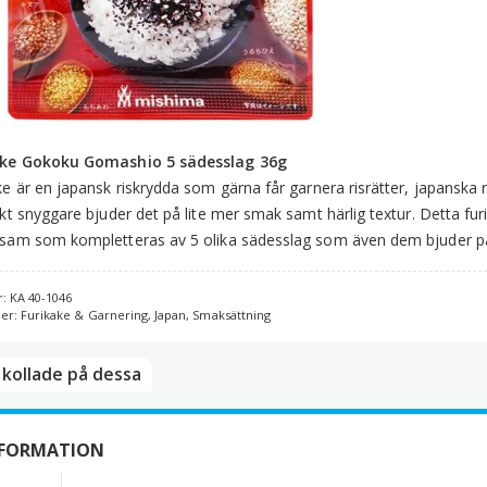
5
s
3
m
ake Gokoku Gomashio 5 sädesslag 36g
ke är en japansk riskrydda som gärna får garnera risrätter, japanska ri
skt snyggare bjuder det på lite mer smak samt härlig textur. Detta furi
sam som kompletteras av 5 olika sädesslag som även dem bjuder på r
r:
KA 40-1046
ier:
Furikake & Garnering
,
Japan
,
Smaksättning
kollade på dessa​
NFORMATION