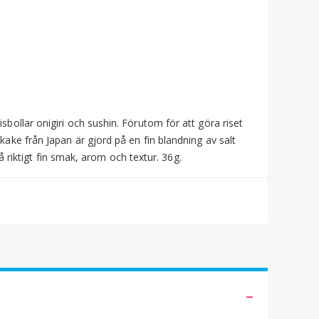
ädesslag
6g
ängd
sbollar onigiri och sushin. Förutom för att göra riset
kake från Japan är gjord på en fin blandning av salt
iktigt fin smak, arom och textur. 36g.