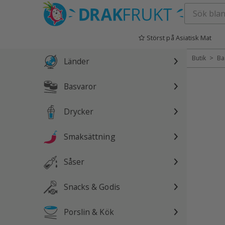
Hoppa
till
Störst på Asiatisk Mat
innehåll
>
Butik
Ba
Länder
Basvaror
Drycker
Smaksättning
Såser
Snacks & Godis
Porslin & Kök