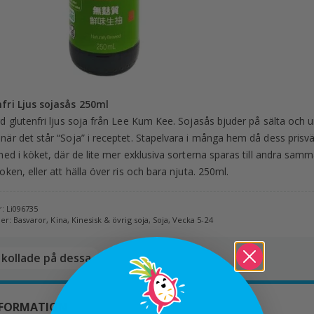
fri Ljus sojasås 250ml
rd glutenfri ljus soja från Lee Kum Kee. Sojasås bjuder på sälta och u
när det står “Soja” i receptet. Stapelvara i många hem då dess prisv
 med i köket, där de lite mer exklusiva sorterna sparas till andra sa
oken, eller att hälla över ris och bara njuta. 250ml.
r:
Li096735
ier:
Basvaror
,
Kina
,
Kinesisk & övrig soja
,
Soja
,
Vecka 5-24
kollade på dessa​
NFORMATION