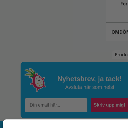
För
OMDÖ
Produ
Yvo
Nyhetsbrev,
ja tack!
Avsluta när som helst
Ver
V
Skriv upp mig!
Lägg
Din 