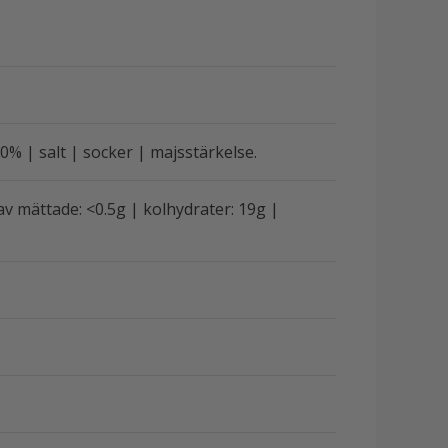
0% | salt | socker | majsstärkelse.
rav mättade: <0.5g | kolhydrater: 19g |