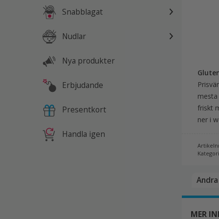
Snabblagat
Nudlar
Nya produkter
Gluten
Erbjudande
Prisvä
mesta 
friskt
Presentkort
ner i w
Handla igen
Artikeln
Kategor
Andra 
MER I