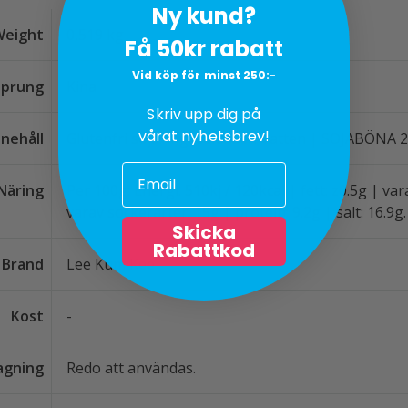
Ny kund?
Weight
0,519 kg
Få 50kr rabatt
Vid köp för minst 250:-
sprung
Kina
Skriv upp dig på
vårat nyhetsbrev!
nnehåll
Glutenfri soja. Ingredienser: Vatten | SOJABÖNA 2
Näring
Per 100g: Energi: 510kj / 120kcal | fett: z0.5g | va
varav sockerarter: 15g | protein: 9.2g | salt: 16.9g.
Skicka
Rabattkod
Brand
Lee Kum Kee
Kost
-
lagning
Redo att användas.