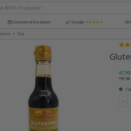
Garanterat bra datum
Google
★★★★★
>
svaror
Soja
Bety
Glute
47,9
191,96
I l
G
–
L
s
2
m