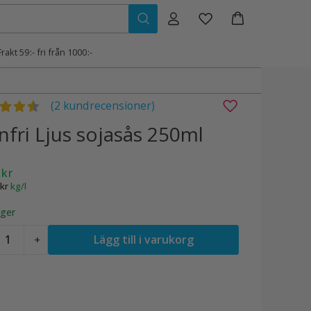
Frakt 59:- fri från 1000:-
gsatt
4.50
av 5
(2 kundrecensioner)
nfri Ljus sojasås 250ml
9
kr
kr
kg/l
ager
lutenfri
Lägg till i varukorg
+
jus
ojasås
50ml
ängd