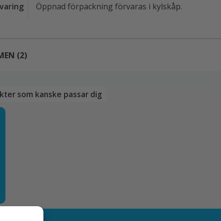
varing
Öppnad förpackning förvaras i kylskåp.
MEN
(2)
2 RECENSIONER AV
GLUTENFRI LJUS SOJASÅS
kter som kanske passar dig
–
januari 29, 2025
nne Andersson
–
november 29, 2024
onica Lindkvist
äldigt bra
 till en recension
e-postadress kommer inte publiceras.
Obligatoriska fält är 