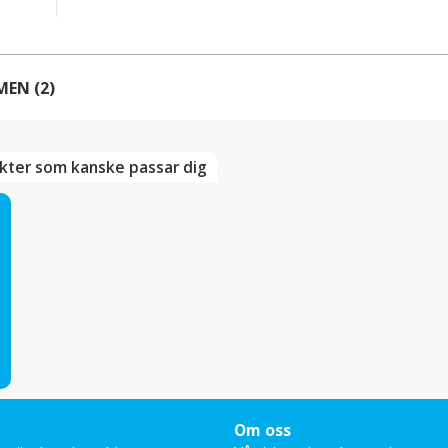
MEN
(2)
2 RECENSIONER AV
RED DATE TEA (JUJUBE & LONGAN) 
kter som kanske passar dig
–
oktober 14, 2024
ika Karlsson
–
juni 11, 2024
da Axgart
 till en recension
e-postadress kommer inte publiceras.
Obligatoriska fält är 
 betyg
Om oss