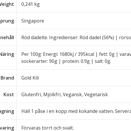
Weight
0,241 kg
sprung
Singapore
nnehåll
Röd dadelte. Ingredienser: Röd dadel (56%) | rörso
Näring
Per 100g: Energi: 1680kj / 395kcal | fett: 0g | var
sockerarter: 90g | protein: 0.9g | salt: 0g.
Brand
Gold Kili
Kost
Glutenfri, Mjölkfri, Vegansk, Vegetarisk
lagning
Häll 1 påse i en kopp med kokande vatten. Servera 
varing
Förvaras torrt och svalt.