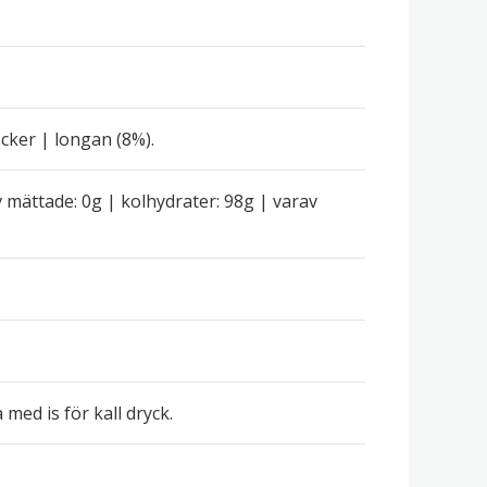
cker | longan (8%).
av mättade: 0g | kolhydrater: 98g | varav
med is för kall dryck.