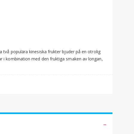
Jujube
ongan)
old
li
80g
ängd
 två populära kinesiska frukter bjuder på en otrolig
ar i kombination med den fruktiga smaken av longan,