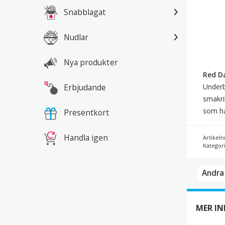
Snabblagat
Nudlar
Nya produkter
Red Da
Erbjudande
Underb
smakri
som ha
Presentkort
Handla igen
Artikeln
Kategor
Andra 
MER I