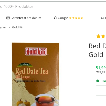
Garanterat bra datum
Google
★★★★★
>
ycker
Gold Kili
Bety
Red D
Gold 
51,9
288,83
I l
R
–
D
T