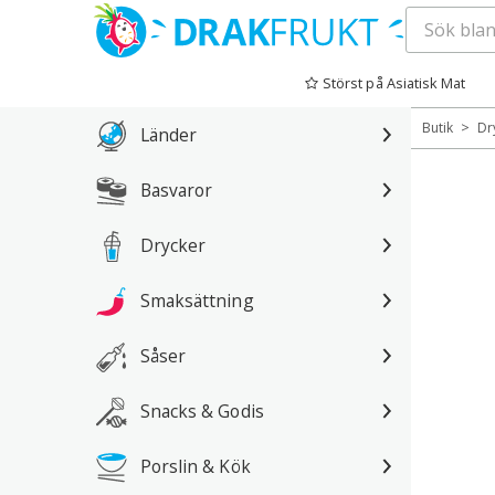
Hoppa
till
Störst på Asiatisk Mat
innehåll
>
Butik
Dr
Länder
Basvaror
Drycker
Smaksättning
Såser
Snacks & Godis
Porslin & Kök