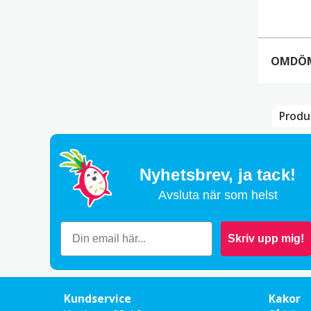
OMDÖ
Produ
Ulr
Nyhetsbrev,
ja tack!
Avsluta när som helst
Lin
Skriv upp mig!
Lägg
Din 
Ditt
Kundservice
Kakor