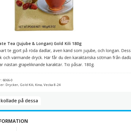
(
&
L
G
Ki
1
te Tea (Jujube & Longan) Gold Kili 180g
m
art te gjort på röda dadlar, även känd som jujube, och longan. Dessa
k och värmande dryck. Här får du den karaktäriska sötman från dadl
r nästan grapeliknande karaktär. Tio påsar. 180g.
r:
6066-0
ier:
Drycker
,
Gold Kili
,
Kina
,
Vecka 8-24
kollade på dessa​
NFORMATION