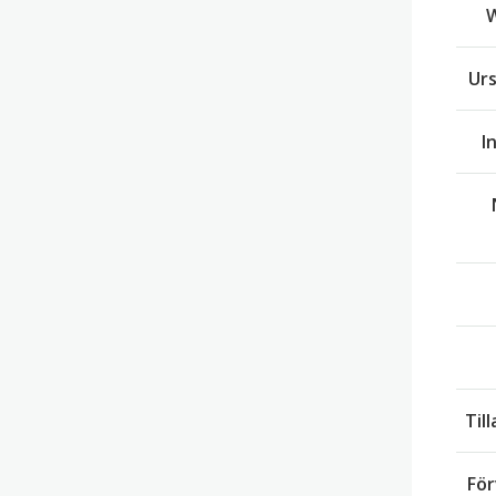
Ur
I
Til
För