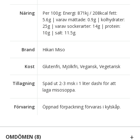
Näring
Per 100g: Energi: 871kj / 208kcal fett:
5.6g | varav mättade: 0.9g | kolhydrater:
25g | varav sockerarter: 14g | protein:
10g | salt: 11.5g.
Brand
Hikari Miso
Kost
Glutenfri, Mjölkfri, Vegansk, Vegetarisk
Tillagning
Späd ut 2-3 msk i 1 liter dashi för att
laga misosoppa.
Förvaring
Öppnad förpackning förvaras i kylskåp.
OMDÖMEN
(8)