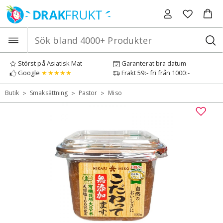
Hoppa
till
innehåll
Störst på Asiatisk Mat
Garanterat bra datum
Google
★★★★★
Frakt 59:- fri från 1000:-
>
>
>
Butik
Smaksättning
Pastor
Miso