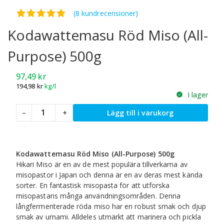
Betygsatt
5.00
av 5
(8 kundrecensioner)
Kodawattemasu Röd Miso (All-
Purpose) 500g
97,49
kr
194,98
kr
kg/l
I lager
Kodawattemasu
–
+
Lägg till i varukorg
Röd
Miso
(All-
Purpose)
Kodawattemasu Röd Miso (All-Purpose) 500g
500g
Hikari Miso är en av de mest populära tillverkarna av
mängd
misopastor i Japan och denna är en av deras mest kända
sorter. En fantastisk misopasta för att utforska
misopastans många användningsområden. Denna
långfermenterade röda miso har en robust smak och djup
smak av umami. Alldeles utmärkt att marinera och pickla