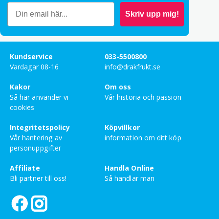
Skriv upp mig!
Bety
5
av 5
Louise Sövig
–
maj 9, 2025
Kundservice
033-5500800
Vardagar 08-16
info@drakfrukt.se
Bety
4
av 5
Eva Maria Nilsson Isaksson
–
Kakor
Om oss
februari 17, 2025
Så här använder vi
Vår historia och passion
cookies
Bety
1
av 5
Ulrika Linnéa Birgitta Kontio
–
Integritetspolicy
Köpvillkor
februari 3, 2025
Vår hantering av
information om ditt köp
Jag håller mig till färska. Smådelade svampar i
personuppgifter
nåt slemmigt vatten. Inte så jag vill ha mina
enokisvampar.
Affiliate
Handla Online
Bli partner till oss!
Så handlar man
Bety
3
av 5
Helén Kerstin Birgitta Mohammar
–
januari 28, 2025