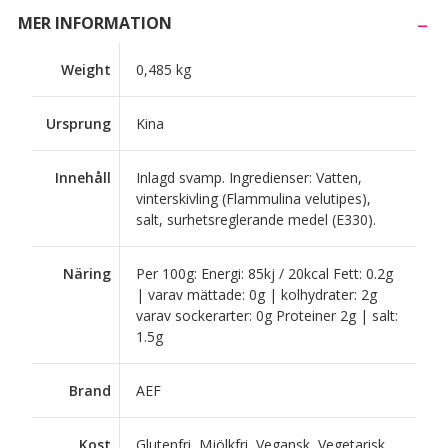
MER INFORMATION
Weight
0,485 kg
Ursprung
Kina
Innehåll
Inlagd svamp. Ingredienser: Vatten,
vinterskivling (Flammulina velutipes),
salt, surhetsreglerande medel (E330).
Näring
Per 100g: Energi: 85kj / 20kcal Fett: 0.2g
| varav mättade: 0g | kolhydrater: 2g
varav sockerarter: 0g Proteiner 2g | salt:
1.5g
Brand
AEF
Kost
Glutenfri, Mjölkfri, Vegansk, Vegetarisk