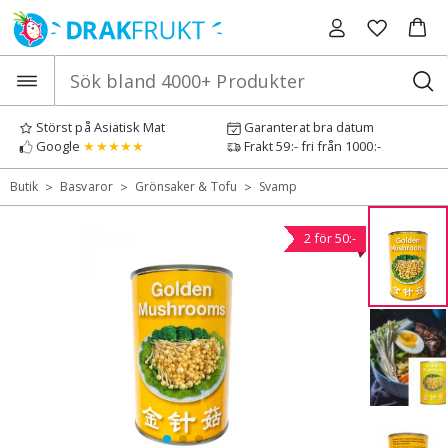
Hoppa
till
innehåll
Störst på Asiatisk Mat
Garanterat bra datum
Google
★★★★★
Frakt 59:- fri från 1000:-
>
>
>
Butik
Basvaror
Grönsaker & Tofu
Svamp
2 för 50:-