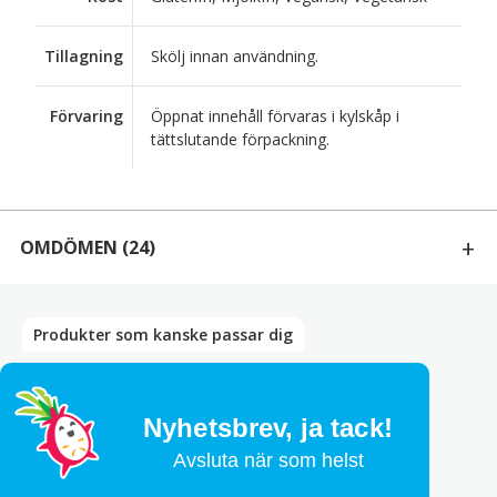
Tillagning
Skölj innan användning.
Förvaring
Öppnat innehåll förvaras i kylskåp i
tättslutande förpackning.
OMDÖMEN
(24)
24 RECENSIONER AV
ENOKISVAMP GOLDEN MUSHROOM 425G
Produkter som kanske passar dig
Bety
5
av 5
Ingalill Hedlund
–
juli 14, 2026
Väldigt mycket i burken
Nyhetsbrev,
ja tack!
Avsluta när som helst
Bety
2
av 5
Fredrik Mellgren
–
juni 5, 2025