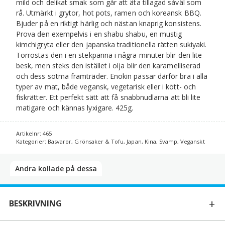
mild och delikat smak som går att äta tillagad såväl som
rå. Utmärkt i grytor, hot pots, ramen och koreansk BBQ.
Bjuder på en riktigt härlig och nästan knaprig konsistens.
Prova den exempelvis i en shabu shabu, en mustig
kimchigryta eller den japanska traditionella rätten sukiyaki.
Torrostas den i en stekpanna i några minuter blir den lite
besk, men steks den istället i olja blir den karamelliserad
och dess sötma framträder. Enokin passar därför bra i alla
typer av mat, både vegansk, vegetarisk eller i kött- och
fiskrätter. Ett perfekt sätt att få snabbnudlarna att bli lite
matigare och kännas lyxigare. 425g.
Artikelnr:
465
Kategorier:
Basvaror
,
Grönsaker & Tofu
,
Japan
,
Kina
,
Svamp
,
Veganskt
Andra kollade på dessa​
BESKRIVNING