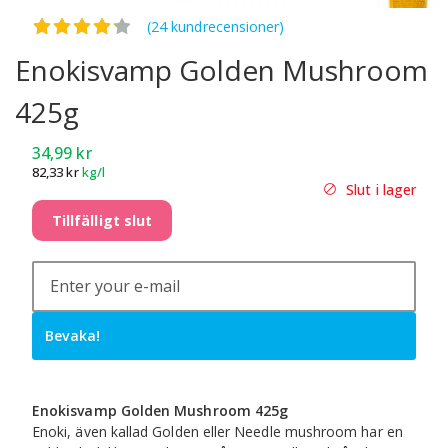
Betygsatt
4.17
av 5
(24 kundrecensioner)
Enokisvamp Golden Mushroom
425g
34,99
kr
82,33
kr
kg/l
Slut i lager
Tillfälligt slut
Bevaka!
Enokisvamp Golden Mushroom 425g
Enoki, även kallad Golden eller Needle mushroom har en