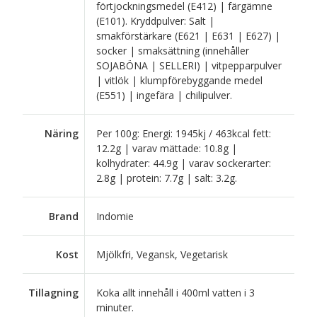
förtjockningsmedel (E412) | färgämne
(E101). Kryddpulver: Salt |
smakförstärkare (E621 | E631 | E627) |
socker | smaksättning (innehåller
SOJABÖNA | SELLERI) | vitpepparpulver
| vitlök | klumpförebyggande medel
(E551) | ingefära | chilipulver.
Näring
Per 100g: Energi: 1945kj / 463kcal fett:
12.2g | varav mättade: 10.8g |
kolhydrater: 44.9g | varav sockerarter:
2.8g | protein: 7.7g | salt: 3.2g.
Brand
Indomie
Kost
Mjölkfri, Vegansk, Vegetarisk
Tillagning
Koka allt innehåll i 400ml vatten i 3
minuter.