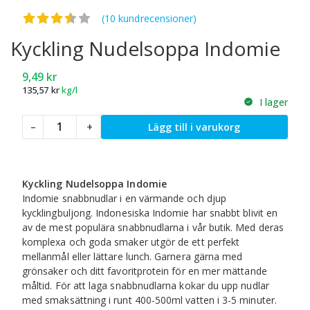
Betygsatt
3.50
av 5
(10 kundrecensioner)
Kyckling Nudelsoppa Indomie
9,49
kr
135,57
kr
kg/l
I lager
Kyckling
–
+
Lägg till i varukorg
Nudelsoppa
Indomie
mängd
Kyckling Nudelsoppa Indomie
Indomie snabbnudlar i en värmande och djup
kycklingbuljong. Indonesiska Indomie har snabbt blivit en
av de mest populära snabbnudlarna i vår butik. Med deras
komplexa och goda smaker utgör de ett perfekt
mellanmål eller lättare lunch. Garnera gärna med
grönsaker och ditt favoritprotein för en mer mättande
måltid. För att laga snabbnudlarna kokar du upp nudlar
med smaksättning i runt 400-500ml vatten i 3-5 minuter.