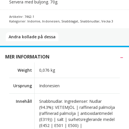
Servera med buljong. 70g.
Artikelnr:
7462-1
Kategorier:
Indomie
,
Indonesien
,
Snabblagat
,
Snabbnudlar
,
Vecka 3
Andra kollade på dessa​
MER INFORMATION
Weight
0,076 kg
Ursprung
Indonesien
Innehåll
Snabbnudlar. Ingredienser: Nudlar
(94.3%): VETEMJÖL | raffinerad palmolja
(raffinerad palmolja | antioxidantmedel
(E319)) | salt | surhetsreglerande medel
(E452 | E501 | E500) |