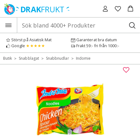
Hoppa
till
innehåll
Störst på Asiatisk Mat
Garanterat bra datum
Google
★★★★★
Frakt 59:- fri från 1000:-
>
>
>
Butik
Snabblagat
Snabbnudlar
Indomie