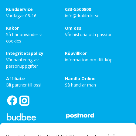
Bety
5
av 5
Carina
–
september 11, 2025
Kundservice
033-5500800
Vardagar 08-16
info@drakfrukt.se
Så goda, är besatt
Kakor
Om oss
Bety
Så här använder vi
Vår historia och passion
4
av 5
Daliah Longrée
–
juni 15, 2024
cookies
Integritetspolicy
Köpvillkor
Vår hantering av
information om ditt köp
Bety
4
av 5
Alexander Tanninen
–
maj 6, 2024
personuppgifter
Affiliate
Handla Online
Bli partner till oss!
Så handlar man
Bety
3
av 5
Ann Gustavsson
–
mars 4, 2024
Helt okej
Bety
3
av 5
Sandra Jonasson
–
februari 5, 2024