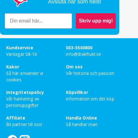
Avsluta när som helst
Bety
5
av 5
Manuela Jahr
–
januari 28, 2026
Skriv upp mig!
Bety
4
av 5
Charlotte Sennersten
–
januari 23, 2025
Kundservice
033-5500800
Kvällslatte som ger lugn och ro till själen.
Vardagar 08-16
info@drakfrukt.se
Bety
Kakor
Om oss
5
av 5
Thao Linh Le
–
december 21, 2024
Så här använder vi
Vår historia och passion
cookies
Integritetspolicy
Köpvillkor
Bety
4
av 5
Daniel Holmström
–
juni 19, 2023
Vår hantering av
information om ditt köp
personuppgifter
Helt okej, smakade som det skulle. Lite få
portioner men det är ju då mitt fel för att jag
Affiliate
Handla Online
inte köpte fler!
Bli partner till oss!
Så handlar man