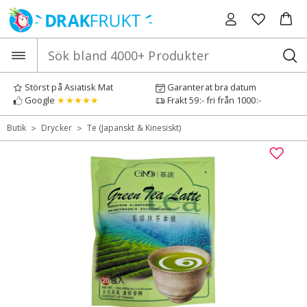
Hoppa
till
innehåll
Störst på Asiatisk Mat
Garanterat bra datum
Google
★★★★★
Frakt 59:- fri från 1000:-
>
>
Butik
Drycker
Te (Japanskt & Kinesiskt)