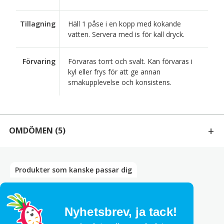
Tillagning
Häll 1 påse i en kopp med kokande
vatten. Servera med is för kall dryck.
Förvaring
Förvaras torrt och svalt. Kan förvaras i
kyl eller frys för att ge annan
smakupplevelse och konsistens.
OMDÖMEN
(5)
5 RECENSIONER AV
MATCHA LATTE 20 PORTIONER 400G
Produkter som kanske passar dig
Bety
5
av 5
Frida Smedberg
–
februari 9, 2026
Jättegod. 😋 Kommer köpa fler gånger.
Nyhetsbrev,
ja tack!