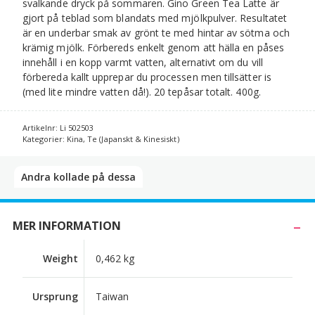
svalkande dryck på sommaren. Gino Green Tea Latte är
gjort på teblad som blandats med mjölkpulver. Resultatet
är en underbar smak av grönt te med hintar av sötma och
krämig mjölk. Förbereds enkelt genom att hälla en påses
innehåll i en kopp varmt vatten, alternativt om du vill
förbereda kallt upprepar du processen men tillsätter is
(med lite mindre vatten då!). 20 tepåsar totalt. 400g.
Artikelnr:
Li 502503
Kategorier:
Kina
,
Te (Japanskt & Kinesiskt)
Andra kollade på dessa​
MER INFORMATION
Weight
0,462 kg
Ursprung
Taiwan