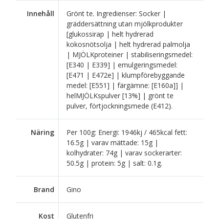
Innehåll
Grönt te. Ingredienser: Socker |
gräddersättning utan mjölkprodukter
[glukossirap | helt hydrerad
kokosnötsolja | helt hydrerad palmolja
| MJÖLKproteiner | stabiliseringsmedel:
[E340 | E339] | emulgeringsmedel:
[E471 | E472e] | klumpförebyggande
medel: [E551] | färgämne: [E160a]] |
helMJÖLKspulver [13%] | grönt te
pulver, förtjockningsmede (E412).
Näring
Per 100g: Energi: 1946kj / 465kcal fett:
16.5g | varav mättade: 15g |
kolhydrater: 74g | varav sockerarter:
50.5g | protein: 5g | salt: 0.1g.
Brand
Gino
Kost
Glutenfri