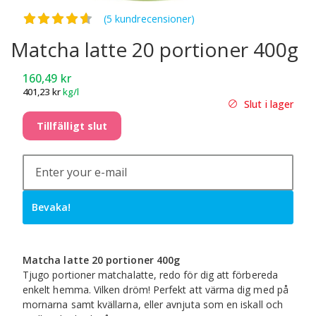
Betygsatt
4.60
av 5
(5 kundrecensioner)
Matcha latte 20 portioner 400g
160,49
kr
401,23
kr
kg/l
Slut i lager
Tillfälligt slut
Bevaka!
Matcha latte 20 portioner 400g
Tjugo portioner matchalatte, redo för dig att förbereda
enkelt hemma. Vilken dröm! Perfekt att värma dig med på
mornarna samt kvällarna, eller avnjuta som en iskall och