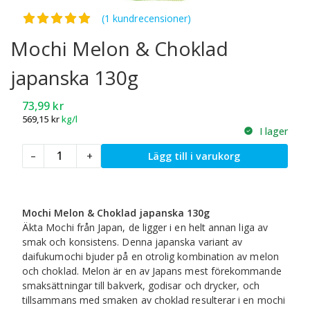
Betygsatt
5.00
av 5
(1 kundrecensioner)
Mochi Melon & Choklad
japanska 130g
73,99
kr
569,15
kr
kg/l
I lager
Mochi
–
+
Lägg till i varukorg
Melon
&
Choklad
japanska
Mochi Melon & Choklad japanska 130g
130g
Äkta Mochi från Japan, de ligger i en helt annan liga av
mängd
smak och konsistens. Denna japanska variant av
daifukumochi bjuder på en otrolig kombination av melon
och choklad. Melon är en av Japans mest förekommande
smaksättningar till bakverk, godisar och drycker, och
tillsammans med smaken av choklad resulterar i en mochi