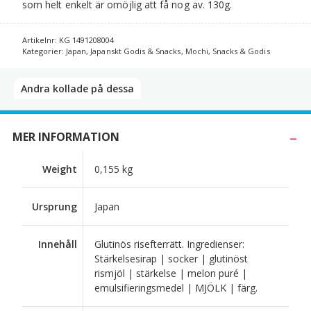
som helt enkelt är omöjlig att få nog av. 130g.
Artikelnr:
KG 1491208004
Kategorier:
Japan
,
Japanskt Godis & Snacks
,
Mochi
,
Snacks & Godis
Andra kollade på dessa​
MER INFORMATION
Weight
0,155 kg
Ursprung
Japan
Innehåll
Glutinös risefterrätt. Ingredienser:
Stärkelsesirap | socker | glutinöst
rismjöl | stärkelse | melon puré |
emulsifieringsmedel | MJÖLK | färg.