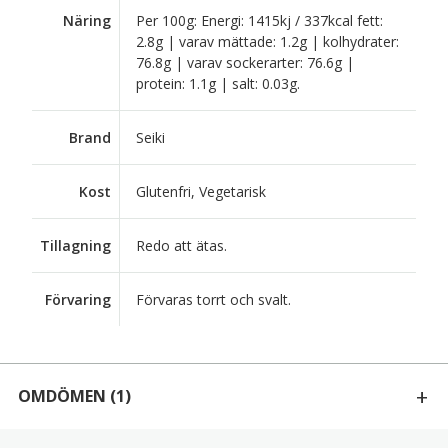
Näring
Per 100g: Energi: 1415kj / 337kcal fett:
2.8g | varav mättade: 1.2g | kolhydrater:
76.8g | varav sockerarter: 76.6g |
protein: 1.1g | salt: 0.03g.
Brand
Seiki
Kost
Glutenfri, Vegetarisk
Tillagning
Redo att ätas.
Förvaring
Förvaras torrt och svalt.
OMDÖMEN
(1)
1 RECENSION AV