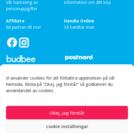
Vår hantering av
information om ditt köp
E-post
personuppgifter
Affiliate
Handla Online
Bli partner till oss!
Så handlar man
Vi använder cookies för att förbättra upplevelsen på vår
hemsida. Klicka på ”Okej, jag förstår” så godkänner du
Ej besöksadress
Org nr: 559226-3999
användandet av cookies.
Sandsborgsvägen 48, 12233 Enskede
© Drakfrukt Sverige AB 2025
Okej, jag förstår
cookie inställningar