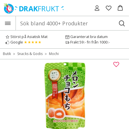
Hoppa
till
innehåll
Störst på Asiatisk Mat
Garanterat bra datum
Google
★★★★★
Frakt 59:- fri från 1000:-
>
>
Butik
Snacks & Godis
Mochi