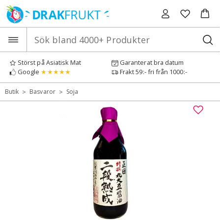
Hoppa
till
innehåll
Störst på Asiatisk Mat
Garanterat bra datum
Google
★★★★★
Frakt 59:- fri från 1000:-
>
>
Butik
Basvaror
Soja