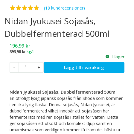
Betygsatt
4.71
av 5
(18 kundrecensioner)
Nidan Jyukusei Sojasås,
Dubbelfermenterad 500ml
196,99
kr
393,98
kr
kg/l
I lager
Nidan
–
+
Lägg till i varukorg
Jyukusei
Sojasås,
Dubbelfermenterad
500ml
Nidan Jyukusei Sojasås, Dubbelfermenterad 500ml
mängd
En otroligt lyxig japansk sojasås från Shoda som kommer
i en lika lyxig flaska. Denna sojasås, Nidan Jyukusei, är
dubbelfermenterad vilket innebär att sojasåsen har
fermenterats med ren sojasås i stället för vatten. Detta
ger sojasåsen ett utsökt och komplext djup samt en
umamismak som verkligen kommer få fram det bästa ur