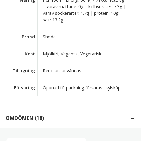
| varav mättade: 0g | kolhydrater: 7.3g |
varav sockerarter: 1.7g | protein: 10g |
salt: 13.2g.
Brand
Shoda
Kost
Mjölkfri, Vegansk, Vegetarisk
Tillagning
Redo att användas.
Förvaring
Öppnad förpackning förvaras i kylskåp.
OMDÖMEN
(18)
18 RECENSIONER AV
NIDAN JYUKUSEI SOJASÅS, DUBBELFERMENTERAD 500ML