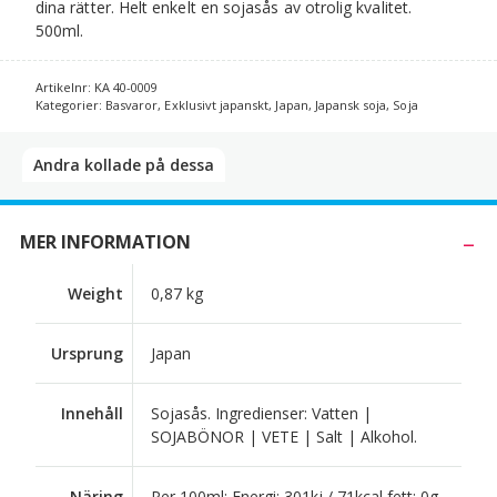
dina rätter. Helt enkelt en sojasås av otrolig kvalitet.
500ml.
Artikelnr:
KA 40-0009
Kategorier:
Basvaror
,
Exklusivt japanskt
,
Japan
,
Japansk soja
,
Soja
Andra kollade på dessa​
MER INFORMATION
Weight
0,87 kg
Ursprung
Japan
Innehåll
Sojasås. Ingredienser: Vatten |
SOJABÖNOR | VETE | Salt | Alkohol.
Näring
Per 100ml: Energi: 301kj / 71kcal fett: 0g