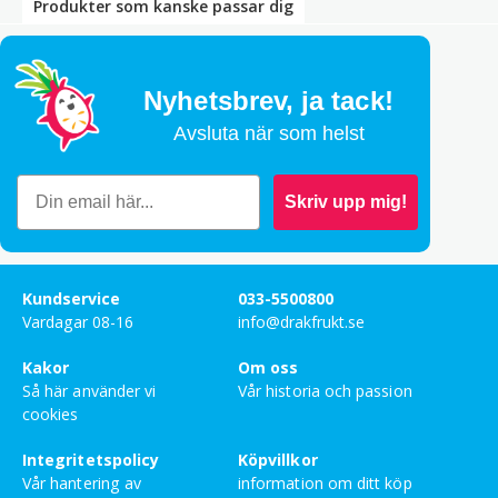
Produkter som kanske passar dig
Bety
5
av 5
Kenneth Persson
–
mars 10, 2026
Bästa sojan till svampsåsen
Nyhetsbrev,
ja tack!
Avsluta när som helst
Bety
3
av 5
Eurydike
–
mars 1, 2026
Skriv upp mig!
Väldigt god umamirik arom. Men den är hutlöst
salt. Trevlig eftersmak dock.
Bety
5
av 5
Kundservice
033-5500800
Anna Lindström
–
februari 9, 2026
Vardagar 08-16
info@drakfrukt.se
Kakor
Om oss
Bety
Så här använder vi
Vår historia och passion
5
av 5
Kevin Lindberg
–
juni 29, 2025
cookies
Bästa sojan jag smakat. Köp.
Integritetspolicy
Köpvillkor
Vår hantering av
information om ditt köp