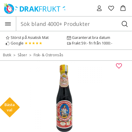
Hoppa
till
innehåll
Störst på Asiatisk Mat
Garanterat bra datum
Google
★★★★★
Frakt 59:- fri från 1000:-
>
>
Butik
Såser
Fisk- & Ostronsås
Bästa
val