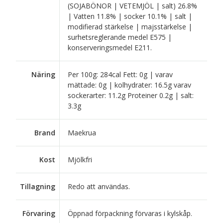
(SOJABÖNOR | VETEMJÖL | salt) 26.8%
| Vatten 11.8% | socker 10.1% | salt |
modifierad stärkelse | majsstärkelse |
surhetsreglerande medel E575 |
konserveringsmedel E211.
Näring
Per 100g: 284cal Fett: 0g | varav
mättade: 0g | kolhydrater: 16.5g varav
sockerarter: 11.2g Proteiner 0.2g | salt:
3.3g
Brand
Maekrua
Kost
Mjölkfri
Tillagning
Redo att användas.
Förvaring
Öppnad förpackning förvaras i kylskåp.