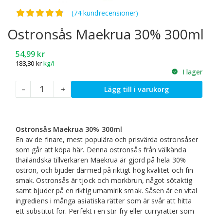
Betygsatt
4.75
av 5
(74 kundrecensioner)
Ostronsås Maekrua 30% 300ml
54,99
kr
183,30
kr
kg/l
I lager
Ostronsås
–
+
Lägg till i varukorg
Maekrua
30%
300ml
mängd
Ostronsås Maekrua 30% 300ml
En av de finare, mest populära och prisvärda ostronsåser
som går att köpa här. Denna ostronsås från välkända
thailändska tillverkaren Maekrua är gjord på hela 30%
ostron, och bjuder därmed på riktigt hög kvalitet och fin
smak. Ostronsås är tjock och mörkbrun, något sötaktig
samt bjuder på en riktig umamirik smak. Såsen är en vital
ingrediens i många asiatiska rätter som är svår att hitta
ett substitut för. Perfekt i en stir fry eller curryrätter som