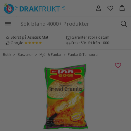
Hoppa
till
innehåll
Störst på Asiatisk Mat
Garanterat bra datum
Google
★★★★★
Frakt 59:- fri från 1000:-
>
>
>
Butik
Basvaror
Mjöl & Panko
Panko & Tempura