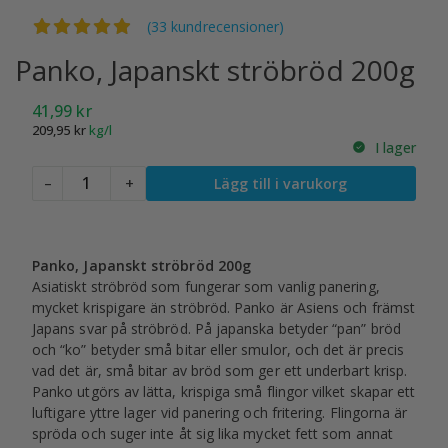
Betygsatt
4.91
av 5
(33 kundrecensioner)
Panko, Japanskt ströbröd 200g
41,99
kr
209,95
kr
kg/l
I lager
Panko,
–
+
Lägg till i varukorg
Japanskt
ströbröd
200g
mängd
Panko, Japanskt ströbröd 200g
Asiatiskt ströbröd som fungerar som vanlig panering,
mycket krispigare än ströbröd. Panko är Asiens och främst
Japans svar på ströbröd. På japanska betyder “pan” bröd
och “ko” betyder små bitar eller smulor, och det är precis
vad det är, små bitar av bröd som ger ett underbart krisp.
Panko utgörs av lätta, krispiga små flingor vilket skapar ett
luftigare yttre lager vid panering och fritering. Flingorna är
spröda och suger inte åt sig lika mycket fett som annat