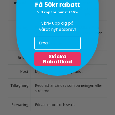
Få 50kr rabatt
Innehåll
Ströbröd för fritering. Ingredienser:
VETEmjöl | vegetabiliskt fett (palmolja |
Vid köp för minst 250:-
palmstearin) | socker | salt | jäst.
Skriv upp dig på
Näring
Per 100g: Energi: 1570kj / 383kcal Fett:
vårat nyhetsbrev!
4.3g | varav mättade: 1.8g | kolhydrater:
75g varav sockerarter: 5.8g Proteiner
11g | salt: 0.70g
Skicka
Brand
Gogi
Rabattkod
Kost
Mjölkfri, Vegansk, Vegetarisk
Tillagning
Redo att användas som paneringen eller
ströbröd.
Förvaring
Förvaras torrt och svalt.