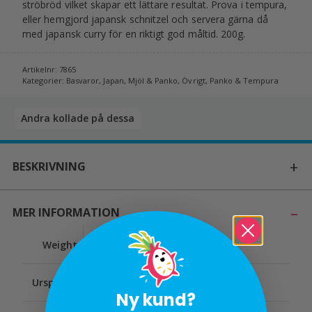
ströbröd vilket skapar ett lättare resultat. Prova i tempura,
eller hemgjord japansk schnitzel och servera gärna då
med japansk curry för en riktigt god måltid. 200g.
Artikelnr:
7865
Kategorier:
Basvaror
,
Japan
,
Mjöl & Panko
,
Övrigt
,
Panko & Tempura
Andra kollade på dessa​
BESKRIVNING
MER INFORMATION
Weight
0,211 kg
Ursprung
Thailand
Ny kund?