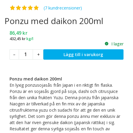
Betygsatt
4.86
av 5
(7 kundrecensioner)
Ponzu med daikon 200ml
86,49
kr
432,45
kr
kg/l
I lager
Ponzu
–
+
Lägg till i varukorg
med
daikon
200ml
mängd
Ponzu med daikon 200ml
En lyxig ponzusojasås från Japan i en riktigt fin flaska.
Ponzu är en sojasås gjord på soja, dashi och citrusjuice
från den unika frukten Yuzu. Denna ponzu från japanska
Naogen är tillverkad på en fin mix av de japanska
citrusfrukterna yuzu och sudachi för att ge den en unik
syrlighet. Det som gör denna ponzu ännu mer exklusiv är
att den har riven gensuke daikon (japansk rättika) i sig.
Resultatet ger denna syrliga sojasås en fin touch av