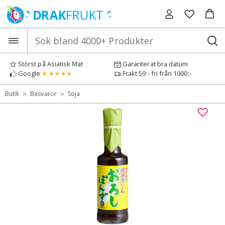
Hoppa
till
innehåll
Störst på Asiatisk Mat
Garanterat bra datum
Google
★★★★★
Frakt 59:- fri från 1000:-
>
>
Butik
Basvaror
Soja