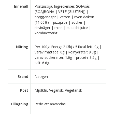
Innehåll
Ponzusoja. Ingredienser: SOJAsås
(SOAJBÖNA | VETE (GLUTEN)) |
bryggvinäger | vatten | riven daikon
(11.06%) | juzujuice | socker |
risvinäger | mirin | sudachi juice |
kombuextarkt.
Näring
Per 100g: Energi: 213kj / 51kcal fett: 0g |
varav mättade: 0g | kolhydrater: 9.3g |
varav sockerarter: 1.6g | protein: 3.5g |
salt: 6.6g.
Brand
Naogen
Kost
Mjölkfri, Vegansk, Vegetarisk
Tillagning
Redo att användas.