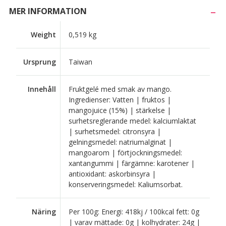
MER INFORMATION
Weight
0,519 kg
Ursprung
Taiwan
Innehåll
Fruktgelé med smak av mango.
Ingredienser: Vatten | fruktos |
mangojuice (15%) | stärkelse |
surhetsreglerande medel: kalciumlaktat
| surhetsmedel: citronsyra |
gelningsmedel: natriumalginat |
mangoarom | förtjockningsmedel:
xantangummi | färgämne: karotener |
antioxidant: askorbinsyra |
konserveringsmedel: Kaliumsorbat.
Näring
Per 100g: Energi: 418kj / 100kcal fett: 0g
| varav mättade: 0g | kolhydrater: 24g |