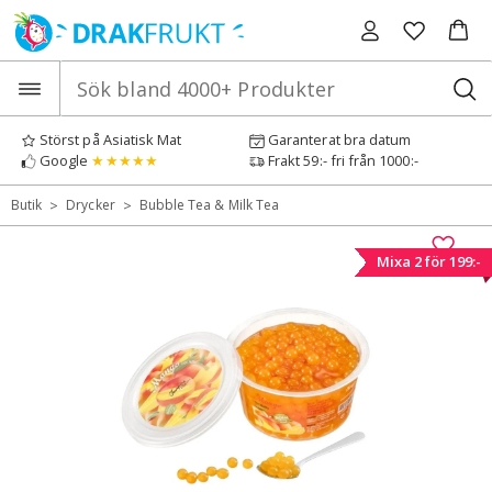
Hoppa
till
innehåll
Störst på Asiatisk Mat
Garanterat bra datum
Google
★★★★★
Frakt 59:- fri från 1000:-
>
>
Butik
Drycker
Bubble Tea & Milk Tea
Mixa 2 för 199:-