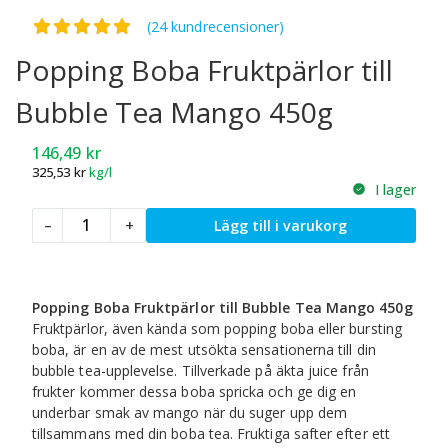
Betygsatt
4.88
av 5
(24 kundrecensioner)
Popping Boba Fruktpärlor till
Bubble Tea Mango 450g
146,49
kr
325,53
kr
kg/l
I lager
Popping
–
+
Lägg till i varukorg
Boba
Fruktpärlor
till
Bubble
Popping Boba Fruktpärlor till Bubble Tea Mango 450g
Tea
Fruktpärlor, även kända som popping boba eller bursting
Mango
boba, är en av de mest utsökta sensationerna till din
450g
bubble tea-upplevelse. Tillverkade på äkta juice från
mängd
frukter kommer dessa boba spricka och ge dig en
underbar smak av mango när du suger upp dem
tillsammans med din boba tea. Fruktiga safter efter ett