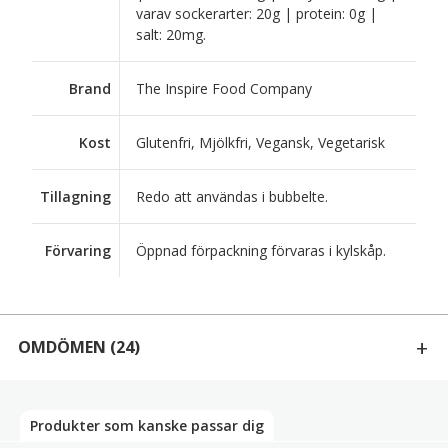
varav sockerarter: 20g | protein: 0g |
salt: 20mg.
Brand
The Inspire Food Company
Kost
Glutenfri, Mjölkfri, Vegansk, Vegetarisk
Tillagning
Redo att användas i bubbelte.
Förvaring
Öppnad förpackning förvaras i kylskåp.
OMDÖMEN
(24)
24 RECENSIONER AV
POPPING BOBA FRUKTPÄRLOR TILL BUBBLE TEA MANGO 450G
Produkter som kanske passar dig