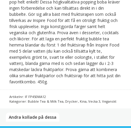
pop helt enkelt! Dessa högkvalitativa popping boba kräver
ingen förberedelse och kan tillsättas direkt in i din
bubbelte. Gör sig allra bäst med fruktsirapen som också
tillverkas av Inspire Food för att få en otroligt fruktig och
frisk upplevelse. Inga konstgjorda färger samt helt
veganska och glutenfria. Prova även i desserter, cocktails
och likörer. För att laga en perfekt fruktig bubble tea
hemma blandar du först 1 del fruktsirap från Inspire Food
med 5 delar vatten (du kan också tillsätta kylt te,
exempelvis grönt te, svart te eller oolongte, i stället för
vatten), blanda gärna med is och sedan lägger du i 2-3
matskedar läckra fruktpärlor. Prova gärna att kombinera
olika smaker fruktpärlor och fruktsirap för att hitta just din
favoritkombo. 450g.
Artikelnr:
IF FP450MA12
Kategorier:
Bubble Tea & Milk Tea
,
Drycker
,
Kina
,
Vecka 3
,
Veganskt
Andra kollade på dessa​