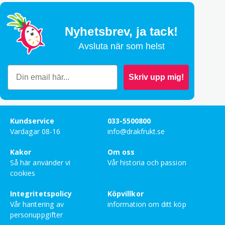
Bety
5
av 5
Matilda Stenqvist
–
juni 14, 2026
Nyhetsbrev,
ja tack!
Bety
5
av 5
Avsluta när som helst
Lovisa Sunnemar Berglund
–
maj 4, 2026
Skriv upp mig!
Bety
5
av 5
Ebba Nöremark
–
april 8, 2026
Kundservice
033-5500800
Bety
5
Vardagar 08-16
info@drakfrukt.se
av 5
Emelie Larsson
–
april 2, 2026
Kakor
Om oss
Så här använder vi
Vår historia och passion
cookies
Bety
5
av 5
Elias Olofsson Nilsson
–
juni 30, 2025
Integritetspolicy
Köpvillkor
Vår hantering av
information om ditt köp
personuppgifter
Bety
5
av 5
Maria Nääf Rosenqvist
–
juni 23, 2025