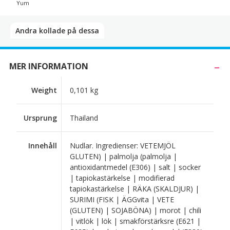
Yum
Andra kollade på dessa​
MER INFORMATION
Weight
0,101 kg
Ursprung
Thailand
Innehåll
Nudlar. Ingredienser: VETEMJÖL
GLUTEN) | palmolja (palmolja |
antioxidantmedel (E306) | salt | socker
| tapiokastärkelse | modifierad
tapiokastärkelse | RÄKA (SKALDJUR) |
SURIMI (FISK | ÄGGvita | VETE
(GLUTEN) | SOJABÖNA) | morot | chili
| vitlök | lök | smakförstärksre (E621 |