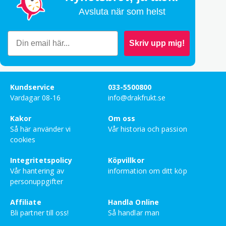
Bety
4
Avsluta när som helst
av 5
Bo Ohlén
–
februari 17, 2025
Skriv upp mig!
Bety
5
av 5
Margareta Janner
–
januari 21, 2025
Kundservice
033-5500800
Bety
4
Vardagar 08-16
info@drakfrukt.se
av 5
Mahamed Muqtar Abdikarim
–
december 14, 2024
Kakor
Om oss
Så här använder vi
Vår historia och passion
cookies
Bety
5
av 5
Eva Cecilia Rosén
–
april 26, 2024
Integritetspolicy
Köpvillkor
Väldigt god.
Vår hantering av
information om ditt köp
personuppgifter
Bety
5
av 5
Kjell Andreas Flodman
–
februari 19, 2024
Affiliate
Handla Online
Bli partner till oss!
Så handlar man