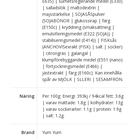
E635) | surhetsreglerande medel (E330)
| salladslök | maltodextrin |
majsstärkelse | SOJASÅSpulver
(SOJABÖNOR | glukossirap | färg
(E150c) | kryddning (smaksättning |
emulsifieringsmedel (E322 (SOJA)) |
stabiliseringsmedel (E414)) | FISKsås
(ANCHOVISexrakt (FISK) | salt | socker)
| citrongräs | galangal |
klumpförebyggande medel (E551 (nano)
| förtjockningsmedel (E466) |
jästextrakt | färg (E160c). Kan innehålla
spår av MJÖLK | SLLERI | SESAMFRÖN.
Näring
Per 100g: Energi: 393kj / 94kcal fett: 3.6g
| varav mättade: 1.8g | kolhydrater: 13g
| varav sockerarter: 1.1g | protein: 1.9g
| salt: 1.2g.
Brand
Yum Yum