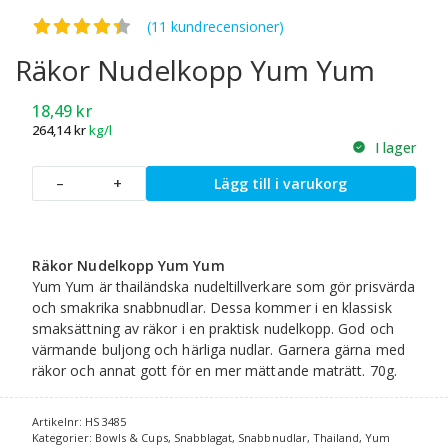
Betygsatt
4.36
av 5
(11 kundrecensioner)
Räkor Nudelkopp Yum Yum
18,49
kr
264,14
kr
kg/l
I lager
Räkor
–
+
Lägg till i varukorg
Nudelkopp
Yum
Yum
mängd
Räkor Nudelkopp Yum Yum
Yum Yum är thailändska nudeltillverkare som gör prisvärda
och smakrika snabbnudlar. Dessa kommer i en klassisk
smaksättning av räkor i en praktisk nudelkopp. God och
värmande buljong och härliga nudlar. Garnera gärna med
räkor och annat gott för en mer mättande maträtt. 70g.
Artikelnr:
HS 3485
Kategorier:
Bowls & Cups
,
Snabblagat
,
Snabbnudlar
,
Thailand
,
Yum