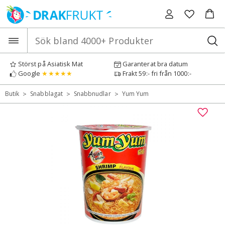
Hoppa
till
innehåll
Störst på Asiatisk Mat
Garanterat bra datum
Google
★★★★★
Frakt 59:- fri från 1000:-
>
>
>
Butik
Snabblagat
Snabbnudlar
Yum Yum