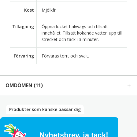
Kost
Mjölkfri
Tillagning
Öppna locket halvvägs och tillsätt
innehållet. Tillsätt kokande vatten upp till
strecket och täck i 3 minuter.
Förvaring
Förvaras torrt och svalt.
OMDÖMEN
(11)
11 RECENSIONER AV
RÄKOR NUDELKOPP YUM YUM
Produkter som kanske passar dig
Bety
5
av 5
Sudarat Löfqvist
–
november 18, 2025
Nyhetsbrev,
ja tack!