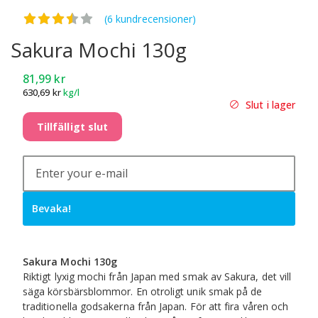
Betygsatt
3.50
av 5
(6 kundrecensioner)
Sakura Mochi 130g
81,99
kr
630,69
kr
kg/l
Slut i lager
Tillfälligt slut
Bevaka!
Sakura Mochi 130g
Riktigt lyxig mochi från Japan med smak av Sakura, det vill
säga körsbärsblommor. En otroligt unik smak på de
traditionella godsakerna från Japan. För att fira våren och