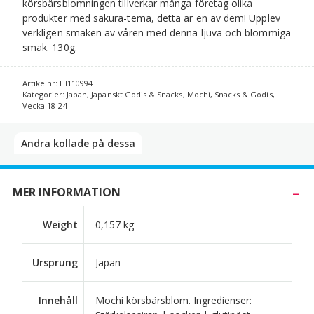
körsbärsblomningen tillverkar många företag olika
produkter med sakura-tema, detta är en av dem! Upplev
verkligen smaken av våren med denna ljuva och blommiga
smak. 130g.
Artikelnr:
HI110994
Kategorier:
Japan
,
Japanskt Godis & Snacks
,
Mochi
,
Snacks & Godis
,
Vecka 18-24
Andra kollade på dessa​
MER INFORMATION
Weight
0,157 kg
Ursprung
Japan
Innehåll
Mochi körsbärsblom. Ingredienser: