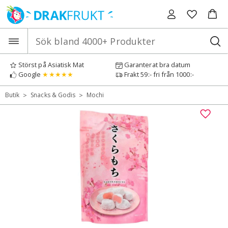
Hoppa
till
innehåll
Störst på Asiatisk Mat
Garanterat bra datum
Google
★★★★★
Frakt 59:- fri från 1000:-
>
>
Butik
Snacks & Godis
Mochi