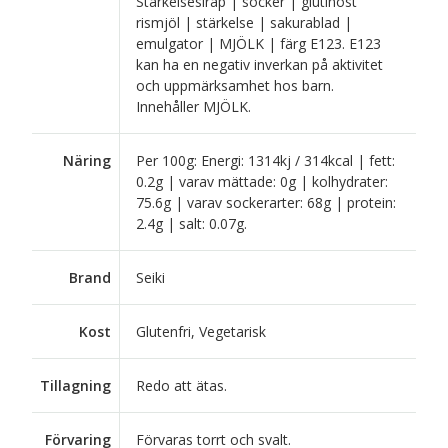
Stärkelsesirap | socker | glutinöst
rismjöl | stärkelse | sakurablad |
emulgator | MJÖLK | färg E123. E123
kan ha en negativ inverkan på aktivitet
och uppmärksamhet hos barn.
Innehåller MJÖLK.
Näring
Per 100g: Energi: 1314kj / 314kcal | fett:
0.2g | varav mättade: 0g | kolhydrater:
75.6g | varav sockerarter: 68g | protein:
2.4g | salt: 0.07g.
Brand
Seiki
Kost
Glutenfri, Vegetarisk
Tillagning
Redo att ätas.
Förvaring
Förvaras torrt och svalt.