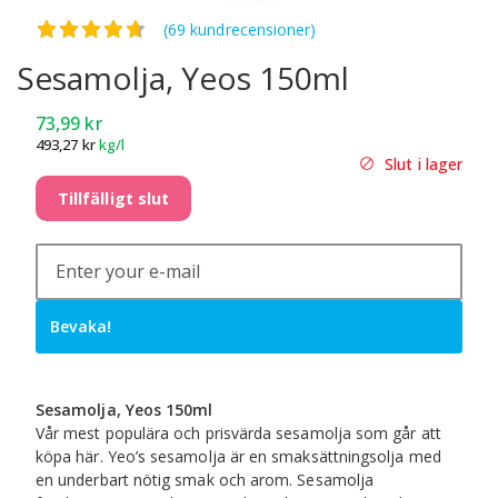
Betygsatt
4.63
av 5
(69 kundrecensioner)
Sesamolja, Yeos 150ml
73,99
kr
493,27
kr
kg/l
Slut i lager
Tillfälligt slut
Bevaka!
Sesamolja, Yeos 150ml
Vår mest populära och prisvärda sesamolja som går att
köpa här. Yeo’s sesamolja är en smaksättningsolja med
en underbart nötig smak och arom. Sesamolja