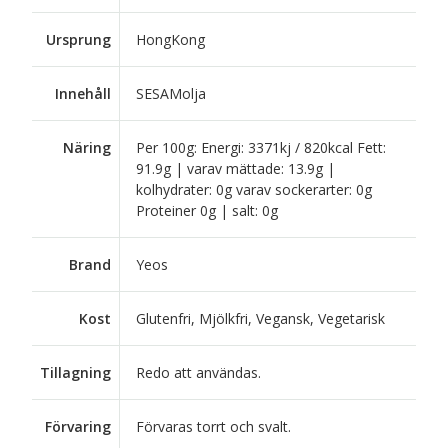
Ursprung
HongKong
Innehåll
SESAMolja
Näring
Per 100g: Energi: 3371kj / 820kcal Fett:
91.9g | varav mättade: 13.9g |
kolhydrater: 0g varav sockerarter: 0g
Proteiner 0g | salt: 0g
Brand
Yeos
Kost
Glutenfri, Mjölkfri, Vegansk, Vegetarisk
Tillagning
Redo att användas.
Förvaring
Förvaras torrt och svalt.