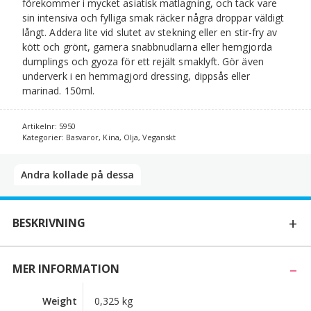
förekommer i mycket asiatisk matlagning, och tack vare
sin intensiva och fylliga smak räcker några droppar väldigt
långt. Addera lite vid slutet av stekning eller en stir-fry av
kött och grönt, garnera snabbnudlarna eller hemgjorda
dumplings och gyoza för ett rejält smaklyft. Gör även
underverk i en hemmagjord dressing, dippsås eller
marinad. 150ml.
Artikelnr:
5950
Kategorier:
Basvaror
,
Kina
,
Olja
,
Veganskt
Andra kollade på dessa​
BESKRIVNING
MER INFORMATION
Weight
0,325 kg