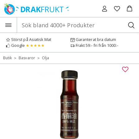
Hoppa
till
innehåll
Störst på Asiatisk Mat
Garanterat bra datum
Google
★★★★★
Frakt 59:- fri från 1000:-
>
>
Butik
Basvaror
Olja