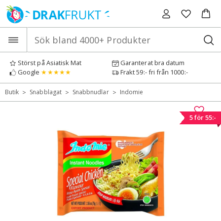
Hoppa
till
innehåll
Störst på Asiatisk Mat
Garanterat bra datum
Google
★★★★★
Frakt 59:- fri från 1000:-
>
>
>
Butik
Snabblagat
Snabbnudlar
Indomie
5 för 55:-