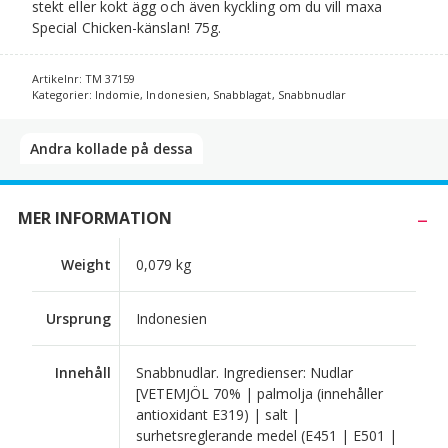
stekt eller kokt ägg och även kyckling om du vill maxa
Special Chicken-känslan! 75g.
Artikelnr:
TM 37159
Kategorier:
Indomie
,
Indonesien
,
Snabblagat
,
Snabbnudlar
Andra kollade på dessa​
MER INFORMATION
Weight
0,079 kg
Ursprung
Indonesien
Innehåll
Snabbnudlar. Ingredienser: Nudlar
[VETEMJÖL 70% | palmolja (innehåller
antioxidant E319) | salt |
surhetsreglerande medel (E451 | E501 |