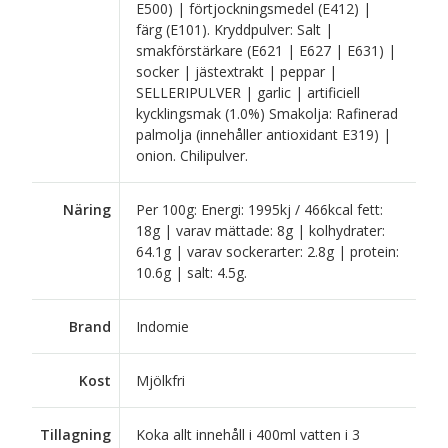
E500) | förtjockningsmedel (E412) |
färg (E101). Kryddpulver: Salt |
smakförstärkare (E621 | E627 | E631) |
socker | jästextrakt | peppar |
SELLERIPULVER | garlic | artificiell
kycklingsmak (1.0%) Smakolja: Rafinerad
palmolja (innehåller antioxidant E319) |
onion. Chilipulver.
Näring
Per 100g: Energi: 1995kj / 466kcal fett:
18g | varav mättade: 8g | kolhydrater:
64.1g | varav sockerarter: 2.8g | protein:
10.6g | salt: 4.5g.
Brand
Indomie
Kost
Mjölkfri
Tillagning
Koka allt innehåll i 400ml vatten i 3