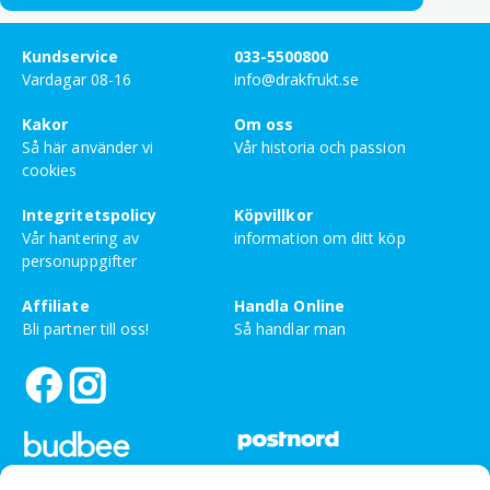
Kundservice
033-5500800
Vardagar 08-16
info@drakfrukt.se
Bety
5
av 5
Maria Vera Vittery
–
december 13, 2024
Kakor
Om oss
Så här använder vi
Vår historia och passion
cookies
Bety
5
av 5
Majdolin Lindström
–
oktober 24, 2024
Integritetspolicy
Köpvillkor
Vår hantering av
information om ditt köp
personuppgifter
Bety
5
av 5
Aleksandr Pavlovsky
–
augusti 19, 2024
Affiliate
Handla Online
Vill man ha goda nudlar, samt jäkligt go buljong,
Bli partner till oss!
Så handlar man
då ska man köpa Indomie nudlar.
Rekommenderar starkt
Bety
5
av 5
Obada Al Khayat
–
juni 26, 2024