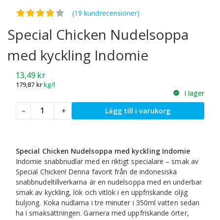
Betygsatt
4.11
av 5
(19 kundrecensioner)
Special Chicken Nudelsoppa
med kyckling Indomie
13,49
kr
179,87
kr
kg/l
I lager
Special
–
+
Lägg till i varukorg
Chicken
Nudelsoppa
med
kyckling
Special Chicken Nudelsoppa med kyckling Indomie
Indomie
Indomie snabbnudlar med en riktigt specialare – smak av
mängd
Special Chicken! Denna favorit från de indonesiska
snabbnudeltillverkarna är en nudelsoppa med en underbar
smak av kyckling, lök och vitlök i en uppfriskande oljig
buljong. Koka nudlarna i tre minuter i 350ml vatten sedan
ha i smaksättningen. Garnera med uppfriskande örter,