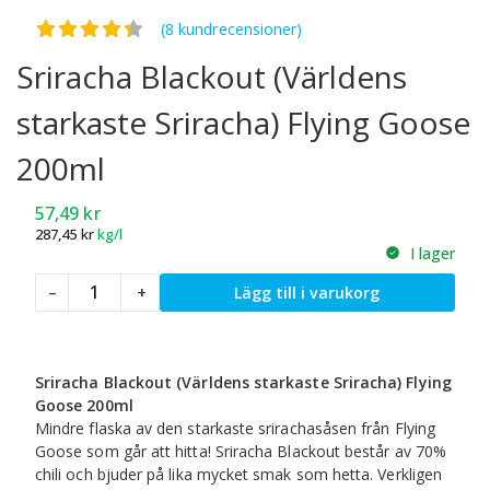
Betygsatt
4.38
av 5
(8 kundrecensioner)
Sriracha Blackout (Världens
starkaste Sriracha) Flying Goose
200ml
57,49
kr
287,45
kr
kg/l
I lager
Sriracha
–
+
Lägg till i varukorg
Blackout
(Världens
starkaste
Sriracha)
Sriracha Blackout (Världens starkaste Sriracha) Flying
Flying
Goose 200ml
Goose
Mindre flaska av den starkaste srirachasåsen från Flying
200ml
Goose som går att hitta! Sriracha Blackout består av 70%
mängd
chili och bjuder på lika mycket smak som hetta. Verkligen