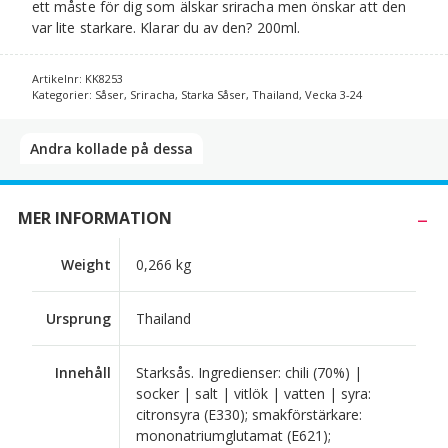
ett måste för dig som älskar sriracha men önskar att den
var lite starkare. Klarar du av den? 200ml.
Artikelnr:
KK8253
Kategorier:
Såser
,
Sriracha
,
Starka Såser
,
Thailand
,
Vecka 3-24
Andra kollade på dessa​
MER INFORMATION
Weight
0,266 kg
Ursprung
Thailand
Innehåll
Starksås. Ingredienser: chili (70%) |
socker | salt | vitlök | vatten | syra:
citronsyra (E330); smakförstärkare:
mononatriumglutamat (E621);