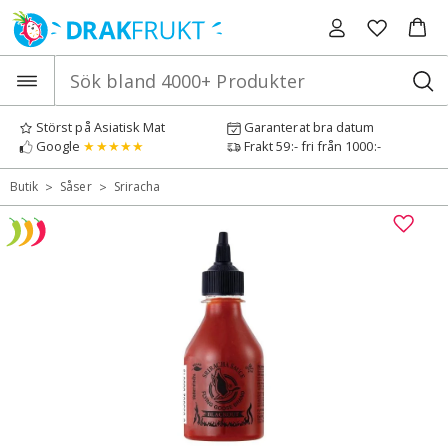
Hoppa
till
innehåll
Störst på Asiatisk Mat
Garanterat bra datum
Google
★★★★★
Frakt 59:- fri från 1000:-
>
>
Butik
Såser
Sriracha