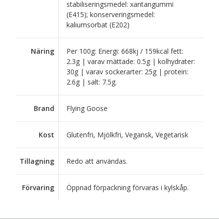
stabiliseringsmedel: xantangummi
(E415); konserveringsmedel:
kaliumsorbat (E202)
Näring
Per 100g: Energi: 668kj / 159kcal fett:
2.3g | varav mättade: 0.5g | kolhydrater:
30g | varav sockerarter: 25g | protein:
2.6g | salt: 7.5g.
Brand
Flying Goose
Kost
Glutenfri, Mjölkfri, Vegansk, Vegetarisk
Tillagning
Redo att användas.
Förvaring
Öppnad förpackning förvaras i kylskåp.