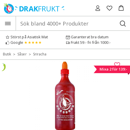
Hoppa
till
innehåll
Störst på Asiatisk Mat
Garanterat bra datum
Google
★★★★★
Frakt 59:- fri från 1000:-
>
>
Butik
Såser
Sriracha
Mixa 2 för 139:-