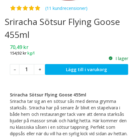
Betygsatt
4.91
av 5
(11 kundrecensioner)
Sriracha Sötsur Flying Goose
455ml
70,49
kr
154,92
kr
kg/l
I lager
Sriracha
–
+
Lägg till i varukorg
Sötsur
Flying
Goose
455ml
Sriracha Sötsur Flying Goose 455ml
mängd
Sriracha tar sig an en sötsur sås med denna grymma
starksås. Sriracha har på senare år blivit en stapelvara i
både hem och restauranger tack vare att denna starksås
bjuder på massor smak och härlig hetta. Här kommer den
nu klassiska såsen i en sötsur tappning. Perfekt som
dippsås eller när du vill ha en syrlig kick vid sidan av hettan.