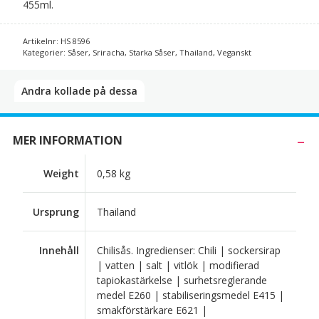
455ml.
Artikelnr:
HS 8596
Kategorier:
Såser
,
Sriracha
,
Starka Såser
,
Thailand
,
Veganskt
Andra kollade på dessa​
MER INFORMATION
Weight
0,58 kg
Ursprung
Thailand
Innehåll
Chilisås. Ingredienser: Chili | sockersirap
| vatten | salt | vitlök | modifierad
tapiokastärkelse | surhetsreglerande
medel E260 | stabiliseringsmedel E415 |
smakförstärkare E621 |