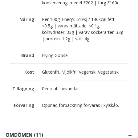
konserveringsmedel E202 | färg E160c.
Näring
Per 100g: Energi: 619kj / 146kcal fett:
<0.5g | varav mättade: <0.1g |
kolhydrater: 33g | varav sockerarter: 32g
| protein: 1.2g | salt: 4g.
Brand
Flying Goose
Kost
Glutenfri, Mjölkfri, Vegansk, Vegetarisk
Tillagning
Redo att användas.
Förvaring
Öppnad förpackning förvaras i kylskåp.
OMDÖMEN
(11)