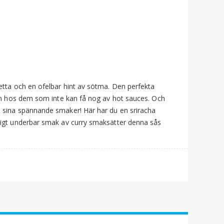
ängd
etta och en ofelbar hint av sötma. Den perfekta
ten hos dem som inte kan få nog av hot sauces. Och
d sina spännande smaker! Här har du en sriracha
tigt underbar smak av curry smaksätter denna sås