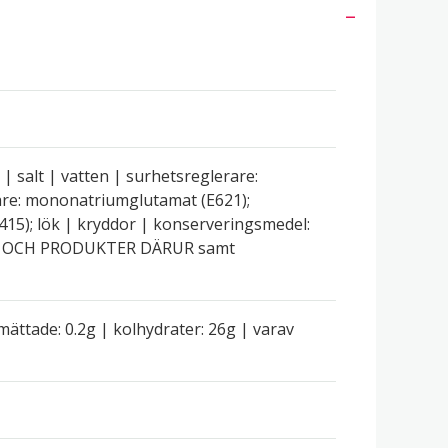
k | salt | vatten | surhetsreglerare:
kare: mononatriumglutamat (E621);
15); lök | kryddor | konserveringsmedel:
ENAP OCH PRODUKTER DÄRUR samt
 mättade: 0.2g | kolhydrater: 26g | varav