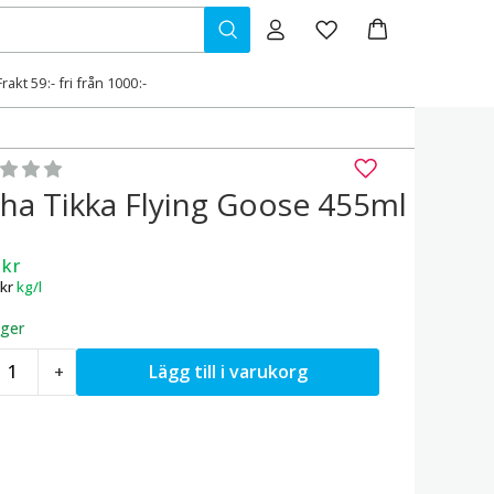
Frakt 59:- fri från 1000:-
gsatt
0
av 5
cha Tikka Flying Goose 455ml
9
kr
kr
kg/l
ager
riracha
Lägg till i varukorg
+
ikka
lying
oose
55ml