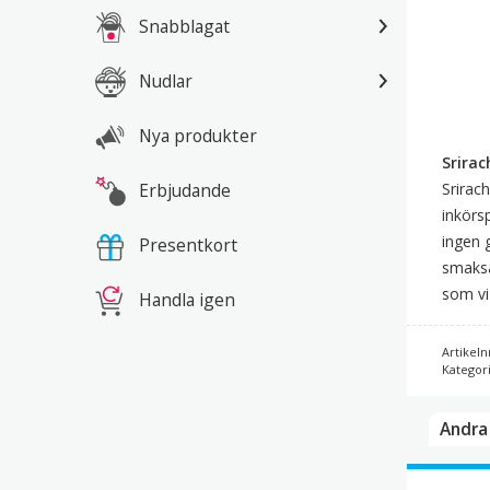
Snabblagat
Nudlar
Nya produkter
Srirac
Erbjudande
Srirac
inkörs
ingen 
Presentkort
smaksa
som vi
Handla igen
Artikeln
Kategor
Andra 