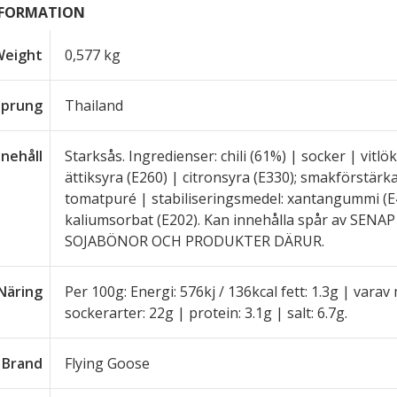
NFORMATION
Weight
0,577 kg
sprung
Thailand
nnehåll
Starksås. Ingredienser: chili (61%) | socker | vitlö
ättiksyra (E260) | citronsyra (E330); smakförstär
tomatpuré | stabiliseringsmedel: xantangummi (E4
kaliumsorbat (E202). Kan innehålla spår av S
SOJABÖNOR OCH PRODUKTER DÄRUR.
Näring
Per 100g: Energi: 576kj / 136kcal fett: 1.3g | varav
sockerarter: 22g | protein: 3.1g | salt: 6.7g.
Brand
Flying Goose