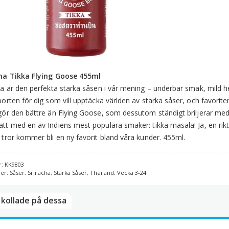
m
ha Tikka Flying Goose 455ml
ha är den perfekta starka såsen i vår mening – underbar smak, mild h
porten för dig som vill upptäcka världen av starka såser, och favori
gör den bättre än Flying Goose, som dessutom ständigt briljerar me
tt med en av Indiens mest populära smaker: tikka masala! Ja, en rik
 tror kommer bli en ny favorit bland våra kunder. 455ml.
r:
KK9803
ier:
Såser
,
Sriracha
,
Starka Såser
,
Thailand
,
Vecka 3-24
kollade på dessa​