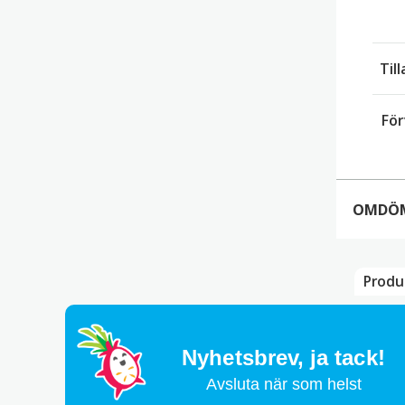
Til
För
OMDÖ
Produ
Det 
Bli 
Din 
Nyhetsbrev,
ja tack!
Ditt
Avsluta när som helst