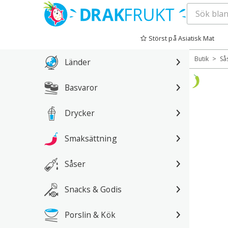
Hoppa
till
Störst på Asiatisk Mat
innehåll
>
Butik
Så
Länder
Basvaror
Drycker
Smaksättning
Såser
Snacks & Godis
Porslin & Kök