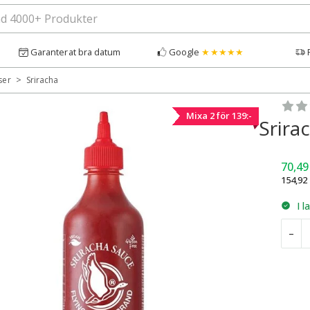
Garanterat bra datum
Google
★★★★★
>
ser
Sriracha
Bety
Mixa 2 för 139:-
Srira
70,4
154,92
I l
S
–
T
F
G
4