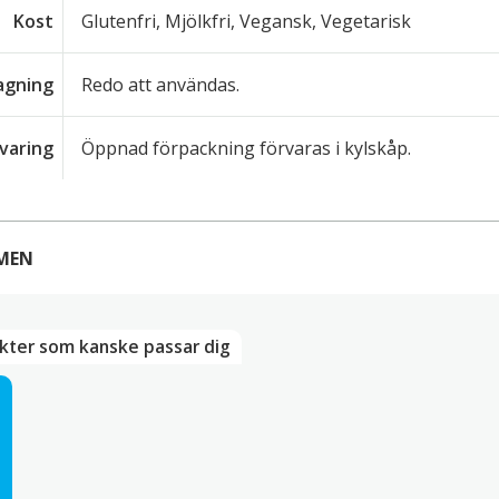
Kost
Glutenfri, Mjölkfri, Vegansk, Vegetarisk
lagning
Redo att användas.
varing
Öppnad förpackning förvaras i kylskåp.
MEN
RECENSIONER
kter som kanske passar dig
finns inga recensioner än.
först med att recensera ”Sriracha Tikka Flying Goose 455
e-postadress kommer inte publiceras.
Obligatoriska fält är 
 betyg