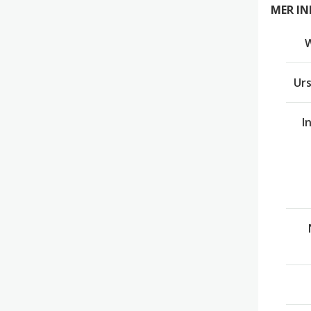
MER I
Ur
I