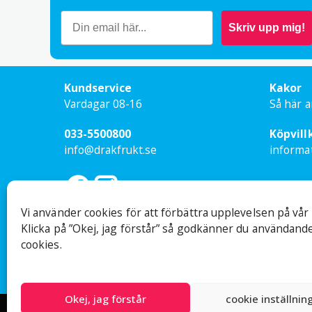
Skriv upp mig!
Din 
Kundservice
Kakor
Vardagar 08-16
Så här a
Nam
033-5500800
Köpvill
info@drakfrukt.se
informa
E-po
Vi använder cookies för att förbättra upplevelsen på vår
Klicka på ”Okej, jag förstår” så godkänner du användande
cookies.
Ej besöksadress
Org nr: 559
Sandsborgsvägen 48, 12233 Enskede
© Drakfrukt 
Okej, jag förstår
cookie inställnin