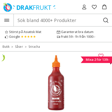
Hoppa
till
innehåll
Störst på Asiatisk Mat
Garanterat bra datum
Google
★★★★★
Frakt 59:- fri från 1000:-
>
>
Butik
Såser
Sriracha
Mixa 2 för 139:-