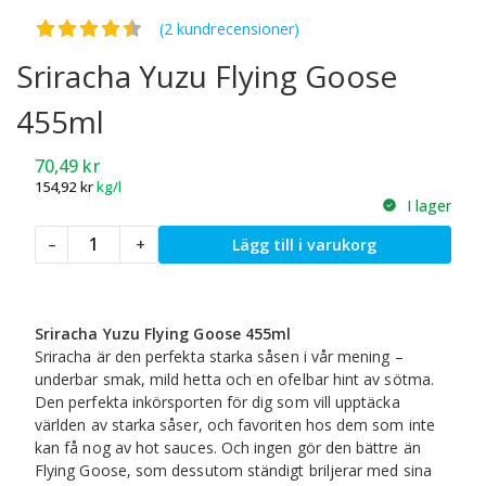
Betygsatt
4.50
av 5
(2 kundrecensioner)
Sriracha Yuzu Flying Goose
455ml
70,49
kr
154,92
kr
kg/l
I lager
Sriracha
–
+
Lägg till i varukorg
Yuzu
Flying
Goose
455ml
Sriracha Yuzu Flying Goose 455ml
mängd
Sriracha är den perfekta starka såsen i vår mening –
underbar smak, mild hetta och en ofelbar hint av sötma.
Den perfekta inkörsporten för dig som vill upptäcka
världen av starka såser, och favoriten hos dem som inte
kan få nog av hot sauces. Och ingen gör den bättre än
Flying Goose, som dessutom ständigt briljerar med sina