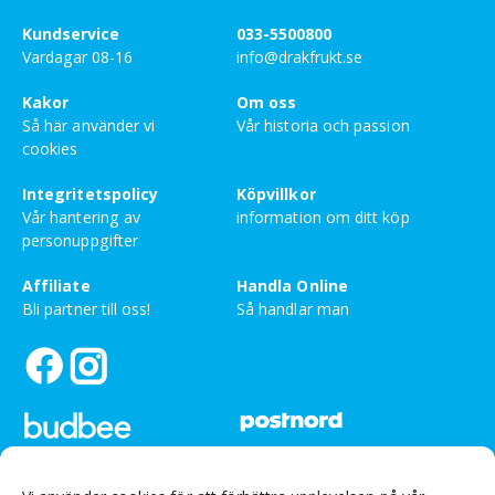
fält är märkta
*
Kundservice
033-5500800
Ditt betyg
Vardagar 08-16
info@drakfrukt.se
Kakor
Om oss
Din recension
*
Så här använder vi
Vår historia och passion
cookies
Integritetspolicy
Köpvillkor
Vår hantering av
information om ditt köp
Namn
personuppgifter
Affiliate
Handla Online
Bli partner till oss!
Så handlar man
E-post