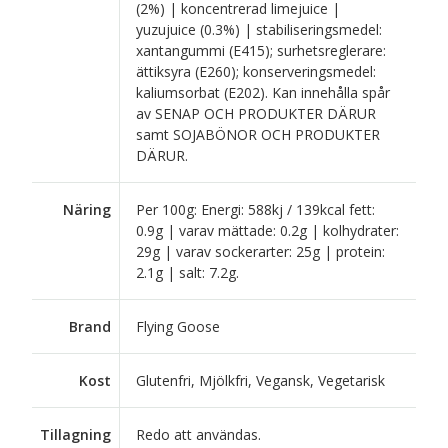
(2%) | koncentrerad limejuice |
yuzujuice (0.3%) | stabiliseringsmedel:
xantangummi (E415); surhetsreglerare:
ättiksyra (E260); konserveringsmedel:
kaliumsorbat (E202). Kan innehålla spår
av SENAP OCH PRODUKTER DÄRUR
samt SOJABÖNOR OCH PRODUKTER
DÄRUR.
Näring
Per 100g: Energi: 588kj / 139kcal fett:
0.9g | varav mättade: 0.2g | kolhydrater:
29g | varav sockerarter: 25g | protein:
2.1g | salt: 7.2g.
Brand
Flying Goose
Kost
Glutenfri, Mjölkfri, Vegansk, Vegetarisk
Tillagning
Redo att användas.