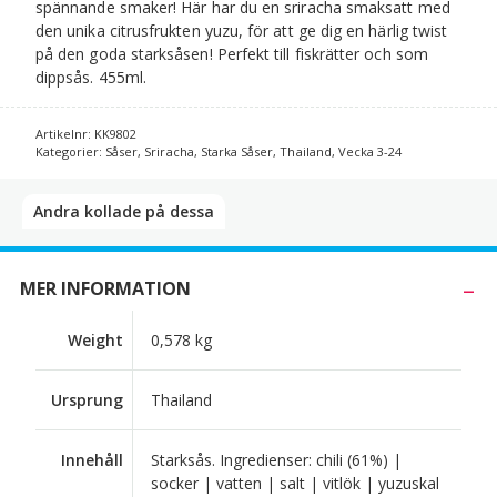
spännande smaker! Här har du en sriracha smaksatt med
den unika citrusfrukten yuzu, för att ge dig en härlig twist
på den goda starksåsen! Perfekt till fiskrätter och som
dippsås. 455ml.
Artikelnr:
KK9802
Kategorier:
Såser
,
Sriracha
,
Starka Såser
,
Thailand
,
Vecka 3-24
Andra kollade på dessa​
MER INFORMATION
Weight
0,578 kg
Ursprung
Thailand
Innehåll
Starksås. Ingredienser: chili (61%) |
socker | vatten | salt | vitlök | yuzuskal