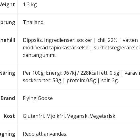
Weight
1,3 kg
sprung
Thailand
nnehåll
Dippsås. Ingredienser: socker | chili 22% | vatten | 
modifierad tapiokastärkelse | surhetsreglerare: ci
xantangummi.
Näring
Per 100g: Energi: 967kj / 228kcal fett: 0.5g | varav
sockerarter: 53g | protein: 0.5g | salt: 3g.
Brand
Flying Goose
Kost
Glutenfri, Mjölkfri, Vegansk, Vegetarisk
lagning
Redo att användas.