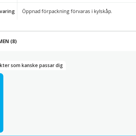
varing
Öppnad förpackning förvaras i kylskåp.
MEN
(8)
8 RECENSIONER AV
SWEET CHILISÅS FLYING GOO
kter som kanske passar dig
–
april 22, 2026
Mari Nordvall
od men lite för söt enligt min smak
–
december 14, 2025
mas Jonsson