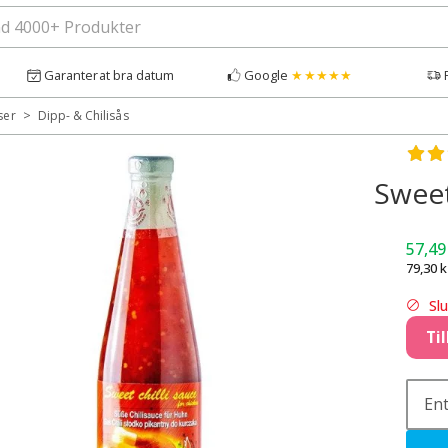
Garanterat bra datum
Google
★★★★★
>
ser
Dipp- & Chilisås
Bety
Sweet
57,4
79,30
k
Slu
Til