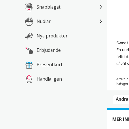
Snabblagat
Nudlar
Nya produkter
Sweet 
Erbjudande
En und
felfri 
såväl 
Presentkort
Handla igen
Artikeln
Kategor
Andra 
MER I