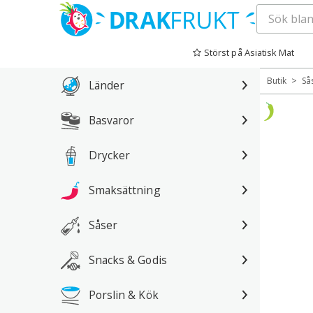
Hoppa
till
Störst på Asiatisk Mat
innehåll
>
Butik
Så
Länder
Basvaror
Drycker
Smaksättning
Såser
Snacks & Godis
Porslin & Kök