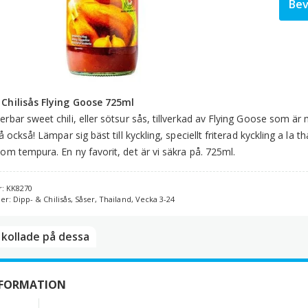
Bev
Chilisås Flying Goose 725ml
erbar sweet chili, eller sötsur sås, tillverkad av Flying Goose som är 
då också! Lämpar sig bäst till kyckling, speciellt friterad kyckling a la thai
som tempura. En ny favorit, det är vi säkra på. 725ml.
r:
KK8270
ier:
Dipp- & Chilisås
,
Såser
,
Thailand
,
Vecka 3-24
kollade på dessa​
NFORMATION