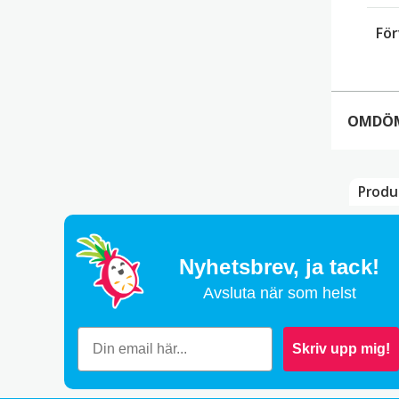
För
OMDÖ
Produ
Ros
G
Nyhetsbrev,
ja tack!
Avsluta när som helst
To
Skriv upp mig!