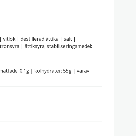
vitlök | destillerad ättika | salt |
tronsyra | ättiksyra; stabiliseringsmedel:
 mättade: 0.1g | kolhydrater: 55g | varav