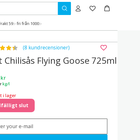
Frakt 59:- fri från 1000:-
gsatt
4.38
av 5
(8 kundrecensioner)
 Chilisås Flying Goose 725ml
9
kr
r
kg/l
t i lager
lfälligt slut