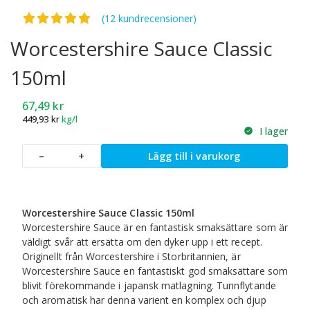
Betygsatt
4.83
av 5
(12 kundrecensioner)
Worcestershire Sauce Classic
150ml
67,49
kr
449,93
kr
kg/l
I lager
Worcestershire
–
+
Lägg till i varukorg
Sauce
Classic
150ml
mängd
Worcestershire Sauce Classic 150ml
Worcestershire Sauce är en fantastisk smaksättare som är
väldigt svår att ersätta om den dyker upp i ett recept.
Originellt från Worcestershire i Storbritannien, är
Worcestershire Sauce en fantastiskt god smaksättare som
blivit förekommande i japansk matlagning. Tunnflytande
och aromatisk har denna varient en komplex och djup