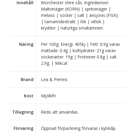
Innehåll
Worchester shire sås. Ingredienser:
Maltvinäger (KORN) | spritvinäger |
melass | socker | salt | ansjovis (FISK)
| tamarindextrakt | lök | vitlök |
kryddor | naturliga smakämnen.
Näring
Per 100g: Energi: 405kj | Fett: 0.9g varav
mättade: 0.4g | kolhydrater: 21g varav
sockerarter: 19g | Proteiner 0.8g | salt
2.9g. | 96kcal
Brand
Lea & Perrins
Kost
Mjölkfri
Tillagning
Redo att användas.
Förvaring
Öppnad förpackning förvaras i kylskåp.