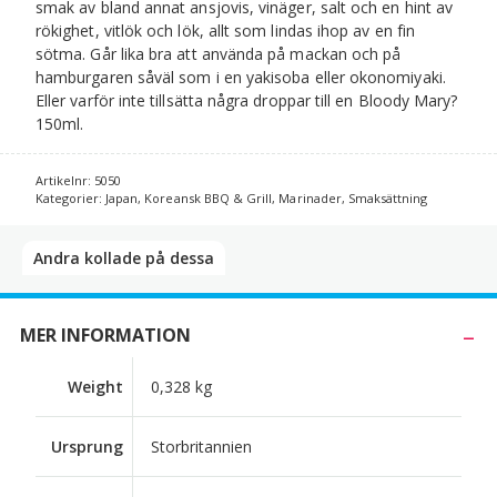
smak av bland annat ansjovis, vinäger, salt och en hint av
rökighet, vitlök och lök, allt som lindas ihop av en fin
sötma. Går lika bra att använda på mackan och på
hamburgaren såväl som i en yakisoba eller okonomiyaki.
Eller varför inte tillsätta några droppar till en Bloody Mary?
150ml.
Artikelnr:
5050
Kategorier:
Japan
,
Koreansk BBQ & Grill
,
Marinader
,
Smaksättning
Andra kollade på dessa​
MER INFORMATION
Weight
0,328 kg
Ursprung
Storbritannien