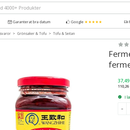
Garanterat bra datum
Google
★★★★★
>
>
svaror
Grönsaker & Tofu
Tofu & Seitan
Bety
Ferme
ferme
37,4
110,26
I l
F
–
T
(
f