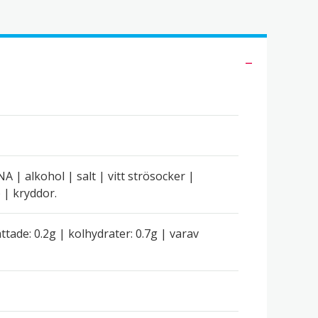
 | alkohol | salt | vitt strösocker |
 | kryddor.
ättade: 0.2g | kolhydrater: 0.7g | varav