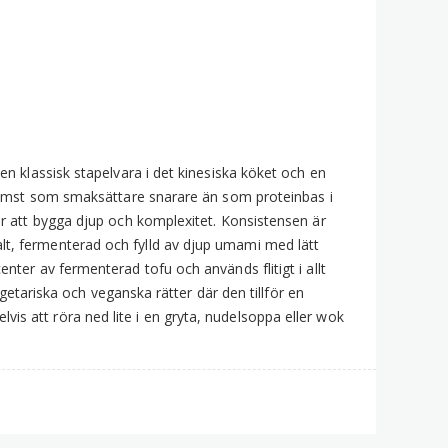
eancurd)
40g
ängd
n klassisk stapelvara i det kinesiska köket och en
främst som smaksättare snarare än som proteinbas i
r att bygga djup och komplexitet. Konsistensen är
t, fermenterad och fylld av djup umami med lätt
ter av fermenterad tofu och används flitigt i allt
egetariska och veganska rätter där den tillför en
 att röra ned lite i en gryta, nudelsoppa eller wok