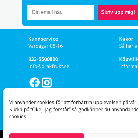
Skriv upp mig!
Din 
Kundservice
Kakor
Vardagar 08-16
Så här a
Nam
033-5500800
Köpvill
info@drakfrukt.se
informa
E-po
Vi använder cookies för att förbättra upplevelsen på vår
Klicka på ”Okej, jag förstår” så godkänner du användande
cookies.
Ej besöksadress
Org nr: 559
Sandsborgsvägen 48, 12233 Enskede
© Drakfrukt 