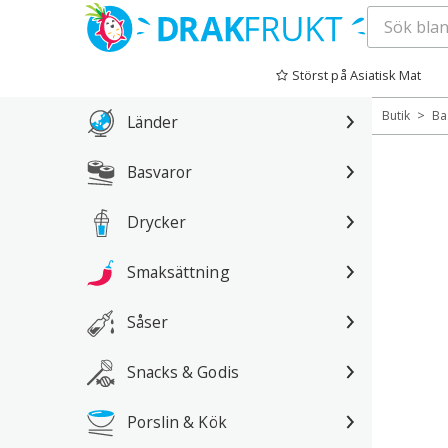
Hoppa
till
Störst på Asiatisk Mat
innehåll
>
Butik
Ba
Länder
Basvaror
Drycker
Smaksättning
Såser
Snacks & Godis
Porslin & Kök