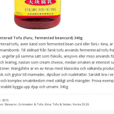
b
3
m
nterad Tofu (Furu, fermented beancurd) 340g
terad tofu, även känd som fermented bean curd eller fǔrǔ i Kina, är e
 umamibomb. Till skillnad från färsk tofu används fermenterad tofu 
t, ungefär på samma sätt som fisksås, ansjovis eller miso används fö
ch krämig, nästan som cream cheese, medan smaken är intensivt sal
 toner. Wangzhihe är en av Kinas mest klassiska och välkända producen
k och grytor till marinader, dipsåser och nudelrätter. Särskilt bra i v
g och komplex smakrikedom med väldigt små mängder. Prova exempelvis
t snabbt bygga upp djup och umami. 340g.
r:
5015
ier:
Basvaror
,
Grönsaker & Tofu
,
Kina
,
Tofu & Seitan
,
Vecka 23-26