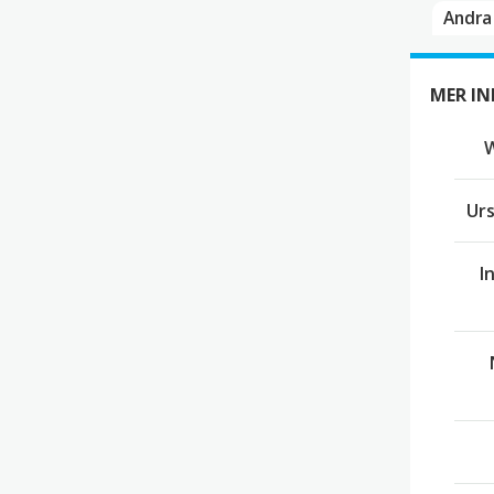
Andra 
MER I
Ur
I