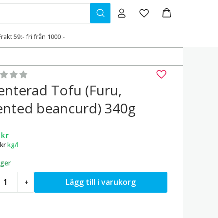
Frakt 59:- fri från 1000:-
gsatt
0
av 5
nterad Tofu (Furu,
nted beancurd) 340g
9
kr
kr
kg/l
ager
ermenterad
Lägg till i varukorg
+
ofu
Furu,
ermented