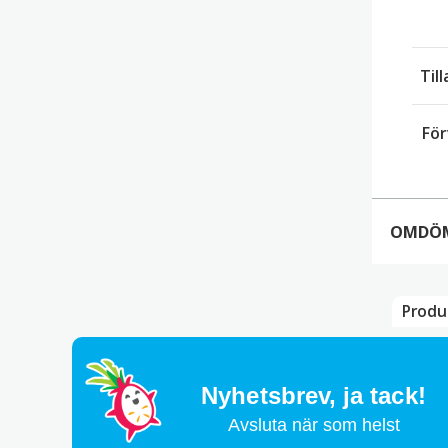
Til
För
OMDÖ
Produ
Det 
Bli 
Din 
Nyhetsbrev,
ja tack!
Ditt
Avsluta när som helst