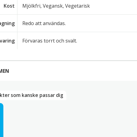
Kost
Mjölkfri, Vegansk, Vegetarisk
lagning
Redo att användas.
varing
Förvaras torrt och svalt.
MEN
RECENSIONER
kter som kanske passar dig
finns inga recensioner än.
först med att recensera ”Fermenterad Tofu (Furu, ferm
e-postadress kommer inte publiceras.
Obligatoriska fält är 
 betyg