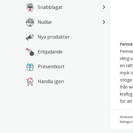
Snabblagat
Nudlar
Nya produkter
Ferme
Erbjudande
Fermen
riktig
en rät
Presentkort
mjuk o
ostiga
Handla igen
från wo
krafti
för at
Artikeln
Kategor