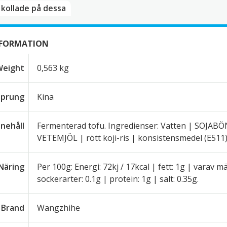
kollade på dessa​
NFORMATION
Weight
0,563 kg
sprung
Kina
nnehåll
Fermenterad tofu. Ingredienser: Vatten | SOJABÖNA
VETEMJÖL | rött koji-ris | konsistensmedel (E511)
Näring
Per 100g: Energi: 72kj / 17kcal | fett: 1g | varav m
sockerarter: 0.1g | protein: 1g | salt: 0.35g.
Brand
Wangzhihe