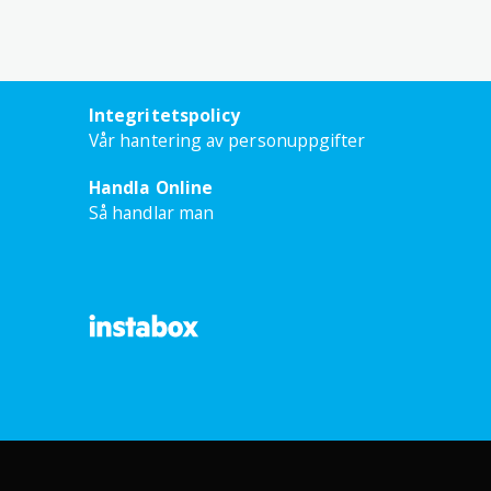
Betygsatt
4
av 5
Integritetspolicy
Vår hantering av personuppgifter
Handla Online
Betygsatt
3
av 5
Så handlar man
Betygsatt
5
av 5
Betygsatt
5
av 5
lig kopp kaffe hemma innan
idigt