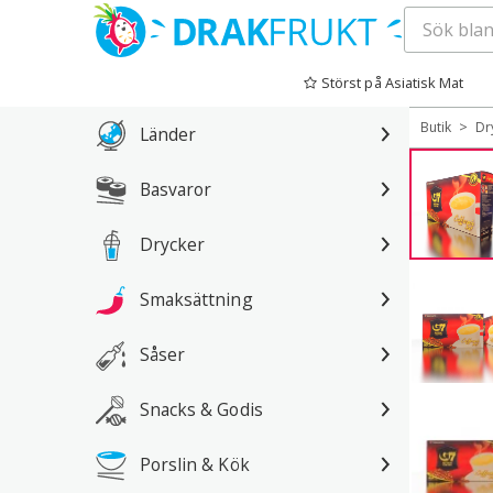
Hoppa
till
Störst på Asiatisk Mat
innehåll
>
Butik
Dr
Länder
Basvaror
Drycker
Smaksättning
Såser
Snacks & Godis
Porslin & Kök