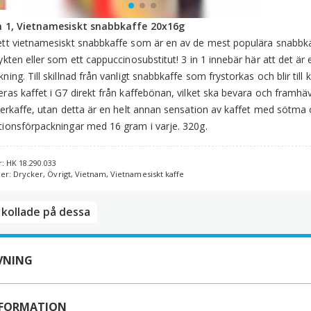
1,
V
in 1, Vietnamesiskt snabbkaffe 20x16g
s
ett vietnamesiskt snabbkaffe som är en av de mest populära snabbka
2
lykten eller som ett cappuccinosubstitut! 3 in 1 innebär här att det ä
m
ning. Till skillnad från vanligt snabbkaffe som frystorkas och blir till 
eras kaffet i G7 direkt från kaffebönan, vilket ska bevara och fram
lterkaffe, utan detta är en helt annan sensation av kaffet med söt
tionsförpackningar med 16 gram i varje. 320g.
r:
HK 18.290.033
ier:
Drycker
,
Övrigt
,
Vietnam
,
Vietnamesiskt kaffe
kollade på dessa​
VNING
NFORMATION