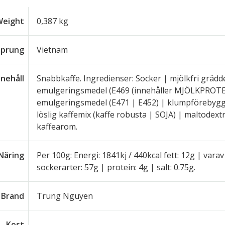
Weight
0,387 kg
sprung
Vietnam
nnehåll
Snabbkaffe. Ingredienser: Socker | mjölkfri grädd
emulgeringsmedel (E469 (innehåller MJÖLKPROTEIN
emulgeringsmedel (E471 | E452) | klumpförebygg
löslig kaffemix (kaffe robusta | SOJA) | maltodextri
kaffearom.
Näring
Per 100g: Energi: 1841kj / 440kcal fett: 12g | vara
sockerarter: 57g | protein: 4g | salt: 0.75g.
Brand
Trung Nguyen
Kost
-