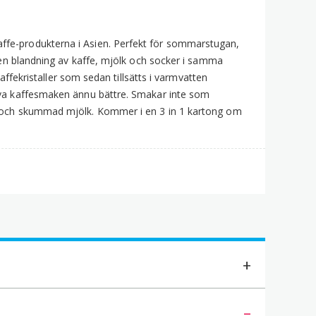
ietnamesiskt
nabbkaffe
ffe-produkterna i Asien. Perfekt för sommarstugan,
0x16g
r en blandning av kaffe, mjölk och socker i samma
ängd
kaffekristaller som sedan tillsätts i varmvatten
häva kaffesmaken ännu bättre. Smakar inte som
ma och skummad mjölk. Kommer i en 3 in 1 kartong om