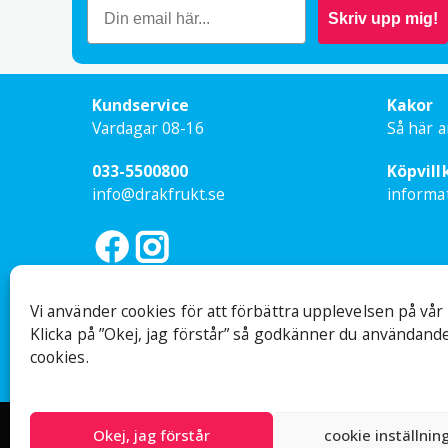
Skriv upp mig!
Ben
Kundservice
Kakor
S
Vardagar 08-16
Så här a
033-5500800
Köpvill
Lis
info@drakfrukt.se
informa
La
Vi använder cookies för att förbättra upplevelsen på vår
E
Klicka på ”Okej, jag förstår” så godkänner du användande
cookies.
Ej besöksadress
Org nr: 559
Sandsborgsvägen 48, 12233 Enskede
© Drakfrukt 
Chr
G
Okej, jag förstår
cookie inställnin
j