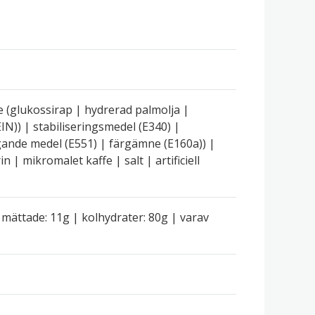
e (glukossirap | hydrerad palmolja |
)) | stabiliseringsmedel (E340) |
ande medel (E551) | färgämne (E160a)) |
n | mikromalet kaffe | salt | artificiell
v mättade: 11g | kolhydrater: 80g | varav