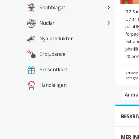
Snabblagat
G7 3 
G7 är 
Nudlar
på utf
förpack
Nya produkter
extrah
phinfi
Erbjudande
20 por
Presentkort
Artikeln
Kategor
Handla igen
Andra 
BESKRI
MER I