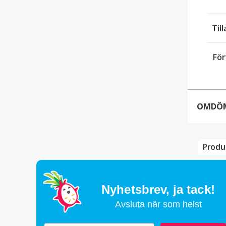
Til
För
OMDÖ
Produ
Thi
P
Nyhetsbrev,
ja tack!
Avsluta när som helst
Car