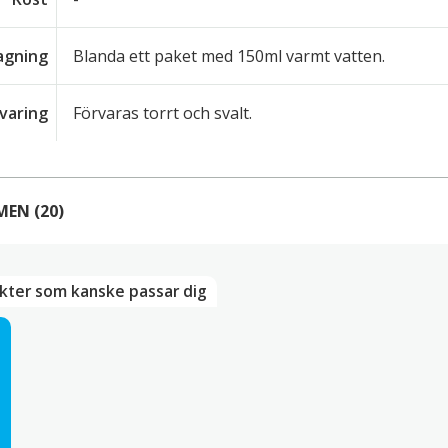
lagning
Blanda ett paket med 150ml varmt vatten.
varing
Förvaras torrt och svalt.
MEN
(20)
20 RECENSIONER AV
G7 3 IN 1, VIETNAMESISKT SNAB
kter som kanske passar dig
–
januari 5, 2026
 Sau Luc
erfekt gott kaffe
–
juni 16, 2025
oline Hill