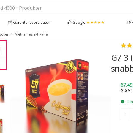
Garanterat bra datum
Google
★★★★★
>
ycker
Vietnamesiskt kaffe
Bety
G7 3 
snabb
67,4
210,91
I l
G
–
3
i