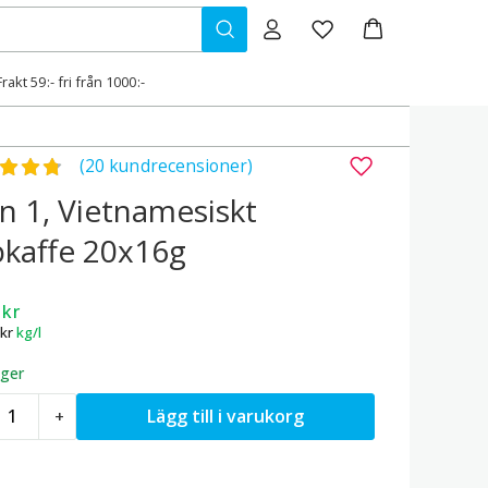
Frakt 59:- fri från 1000:-
gsatt
4.74
av 5
(20 kundrecensioner)
in 1, Vietnamesiskt
kaffe 20x16g
9
kr
kr
kg/l
ager
7
Lägg till i varukorg
+
n