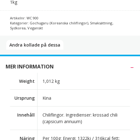
1kg
Artikelnr:
WC 900
Kategorier:
Gochugaru (Koreanska chiliflingor)
,
Smaksättning
,
Sydkorea
,
Veganskt
Andra kollade på dessa​
MER INFORMATION
Weight
1,012 kg
Ursprung
Kina
Innehåll
Chiliflingor. Ingredienser: krossad chili
(capsicum annuum)
Näring
Per 100g: Energi: 1322kj / 316kcal fett: