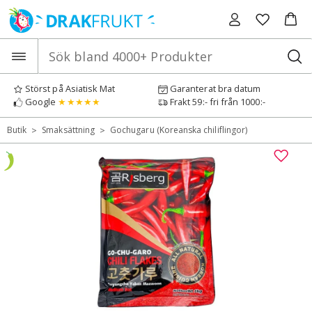
Hoppa
till
innehåll
Störst på Asiatisk Mat
Garanterat bra datum
Google
★★★★★
Frakt 59:- fri från 1000:-
>
>
Butik
Smaksättning
Gochugaru (Koreanska chiliflingor)