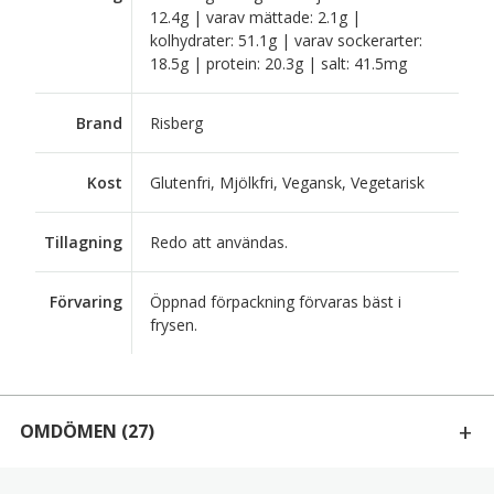
12.4g | varav mättade: 2.1g |
kolhydrater: 51.1g | varav sockerarter:
18.5g | protein: 20.3g | salt: 41.5mg
Brand
Risberg
Kost
Glutenfri, Mjölkfri, Vegansk, Vegetarisk
Tillagning
Redo att användas.
Förvaring
Öppnad förpackning förvaras bäst i
frysen.
OMDÖMEN
(27)
27 RECENSIONER AV