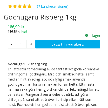
Betygsatt
4.93
av 5
(27 kundrecensioner)
Gochugaru Risberg 1kg
186,99
kr
186,99
kr
kg/l
I lager
Gochugaru
–
+
Lägg till i varukorg
Risberg
1kg
mängd
Gochugaru Risberg 1kg
En jättestor förpackning av de fantastiskt goda koreanska
chiliflingorna, gochugaru. Mild och smakrik hetta, samt
med en hint av rökig, söt och fyllig smak används
gochugaru mer för sin smak än för sin hetta. Ett måste
när man ska göra hemgjord kimchi, perfekt mängd för ett
par satser. Fungerar även alldeles utmärkt att göra
chiliolja på, samt att strö över i princip vilken rätt som
helst. Exempelvis hur god som helst att strö över pizzan.