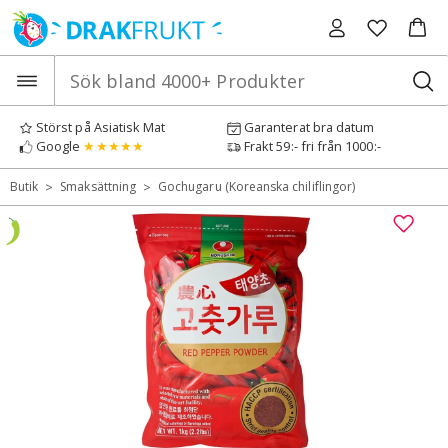
Hoppa
till
innehåll
Störst på Asiatisk Mat
Garanterat bra datum
Google
★★★★★
Frakt 59:- fri från 1000:-
>
>
Butik
Smaksättning
Gochugaru (Koreanska chiliflingor)