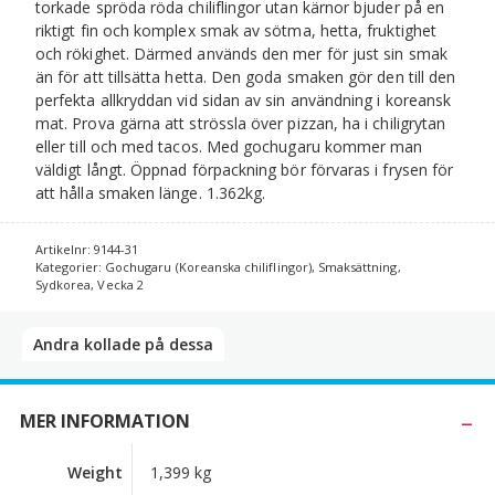
torkade spröda röda chiliflingor utan kärnor bjuder på en
riktigt fin och komplex smak av sötma, hetta, fruktighet
och rökighet. Därmed används den mer för just sin smak
än för att tillsätta hetta. Den goda smaken gör den till den
perfekta allkryddan vid sidan av sin användning i koreansk
mat. Prova gärna att strössla över pizzan, ha i chiligrytan
eller till och med tacos. Med gochugaru kommer man
väldigt långt. Öppnad förpackning bör förvaras i frysen för
att hålla smaken länge. 1.362kg.
Artikelnr:
9144-31
Kategorier:
Gochugaru (Koreanska chiliflingor)
,
Smaksättning
,
Sydkorea
,
Vecka 2
Andra kollade på dessa​
MER INFORMATION
Weight
1,399 kg