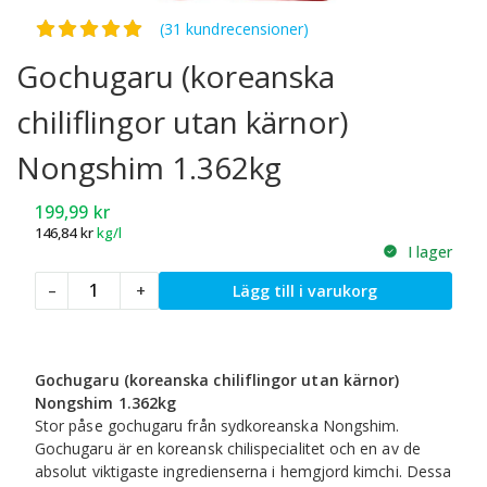
Betygsatt
4.97
av 5
(31 kundrecensioner)
Gochugaru (koreanska
chiliflingor utan kärnor)
Nongshim 1.362kg
199,99
kr
146,84
kr
kg/l
I lager
Gochugaru
–
+
Lägg till i varukorg
(koreanska
chiliflingor
utan
kärnor)
Gochugaru (koreanska chiliflingor utan kärnor)
Nongshim
Nongshim 1.362kg
1.362kg
Stor påse gochugaru från sydkoreanska Nongshim.
mängd
Gochugaru är en koreansk chilispecialitet och en av de
absolut viktigaste ingredienserna i hemgjord kimchi. Dessa