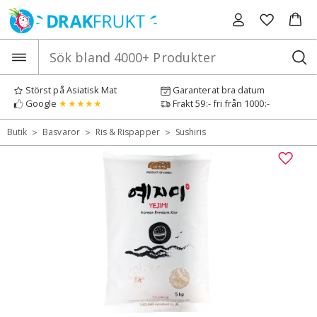
Hoppa
till
innehåll
Störst på Asiatisk Mat
Garanterat bra datum
Google
★★★★★
Frakt 59:- fri från 1000:-
>
>
>
Butik
Basvaror
Ris & Rispapper
Sushiris