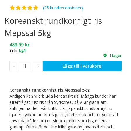
Betygsatt
4.96
av 5
(25 kundrecensioner)
Koreanskt rundkornigt ris
Mepssal 5kg
489,99
kr
98
kr
kg/l
I lager
Koreanskt
–
+
Lägg till i varukorg
rundkornigt
ris
Mepssal
5kg
Koreanskt rundkornigt ris Mepssal 5kg
mängd
Äntligen kan vi erbjuda koreanskt ris! Många kunder har
efterfrågat just ris från Sydkorea, så vi är glada att
äntligen ha det i vår butik. Likt japanskt rundkornigt ris
bjuder sydkoreanskt ris på mycket smak och fungerar att
använda både som en sidorätt eller som ingrediens i
gimbap. Oftast är det lite klibbigare än japanskt ris och