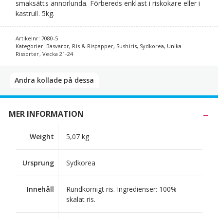
smaksätts annorlunda. Förbereds enklast i riskokare eller i
kastrull. 5kg.
Artikelnr:
7080-5
Kategorier:
Basvaror
,
Ris & Rispapper
,
Sushiris
,
Sydkorea
,
Unika
Rissorter
,
Vecka 21-24
Andra kollade på dessa​
MER INFORMATION
Weight
5,07 kg
Ursprung
Sydkorea
Innehåll
Rundkornigt ris. Ingredienser: 100%
skalat ris.