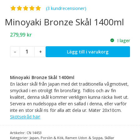
Betygsatt
5.00
av 5
(3 kundrecensioner)
Minoyaki Bronze Skål 1400ml
279,99
kr
I lager
Minoyaki
–
+
Lägg till i varukorg
Bronze
Skål
1400ml
mängd
Minoyaki Bronze Skål 1400ml
En läcker skål från Japan med det traditionella vågmotivet,
smyckad i en otroligt fin bronsfärg. Tidlös och av fin
kvalitet, denna skål kommer verkligen kunna räcka livet ut.
Servera en nudelsoppa eller en sallad i denna, eller varför
inte en stor skål ris för alla att dela ur. Mäter 20x10cm.
Skötselråd här!
Artikelnr:
CN 14453
Kategorier:
Japan
,
Porslin & Kök
,
Ramen Udon & Soppa
,
Skålar