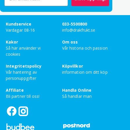
Bety
5
av 5
Kristin Sundström
–
december 30, 2024
Kundservice
033-5500800
Vardagar 08-16
info@drakfrukt.se
Lägg till en recension
Kakor
Om oss
Din e-postadress kommer inte publiceras.
Obligatoriska
Så här använder vi
Vår historia och passion
fält är märkta
*
cookies
Ditt betyg
Integritetspolicy
Köpvillkor
Vår hantering av
information om ditt köp
Din recension
*
personuppgifter
Affiliate
Handla Online
Bli partner till oss!
Så handlar man
Namn