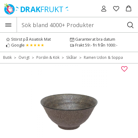
Hoppa
till
innehåll
Störst på Asiatisk Mat
Garanterat bra datum
Google
★★★★★
Frakt 59:- fri från 1000:-
>
>
>
>
Butik
Övrigt
Porslin & Kök
Skålar
Ramen Udon & Soppa