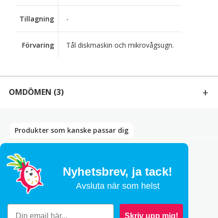
Tillagning
-
Förvaring
Tål diskmaskin och mikrovågsugn.
OMDÖMEN
(3)
3 RECENSIONER AV
MINOYAKI BRONZE SKÅL 1400ML
Produkter som kanske passar dig
Bety
5
av 5
Jessica Preuss
–
april 22, 2026
Nyhetsbrev,
ja tack!
Bety
5
av 5
Avsluta när som helst
Maria Franzén
–
mars 27, 2025
Snabb leverans och bra packat! Så fina skålar!
Skriv upp mig!