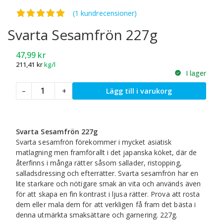
Betygsatt
5.00
av 5
(1 kundrecensioner)
Svarta Sesamfrön 227g
47,99
kr
211,41
kr
kg/l
I lager
Svarta
–
+
Lägg till i varukorg
Sesamfrön
227g
mängd
Svarta Sesamfrön 227g
Svarta sesamfrön förekommer i mycket asiatisk
matlagning men framförallt i det japanska köket, där de
återfinns i många rätter såsom sallader, ristopping,
salladsdressing och efterrätter. Svarta sesamfrön har en
lite starkare och nötigare smak än vita och används även
för att skapa en fin kontrast i ljusa rätter. Prova att rosta
dem eller mala dem för att verkligen få fram det bästa i
denna utmärkta smaksättare och garnering. 227g.