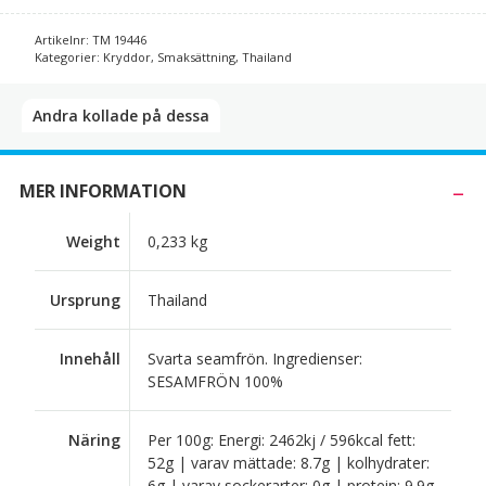
Artikelnr:
TM 19446
Kategorier:
Kryddor
,
Smaksättning
,
Thailand
Andra kollade på dessa​
MER INFORMATION
Weight
0,233 kg
Ursprung
Thailand
Innehåll
Svarta seamfrön. Ingredienser:
SESAMFRÖN 100%
Näring
Per 100g: Energi: 2462kj / 596kcal fett:
52g | varav mättade: 8.7g | kolhydrater:
6g | varav sockerarter: 0g | protein: 9.9g