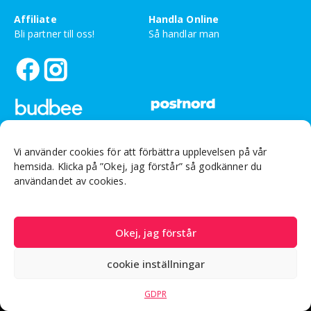
Affiliate
Handla Online
Bli partner till oss!
Så handlar man
Vi använder cookies för att förbättra upplevelsen på vår
hemsida. Klicka på ”Okej, jag förstår” så godkänner du
Ej besöksadress
Org nr: 559226-3999
användandet av cookies.
Sandsborgsvägen 48, 12233 Enskede
© Drakfrukt Sverige AB 2025
Okej, jag förstår
cookie inställningar
GDPR