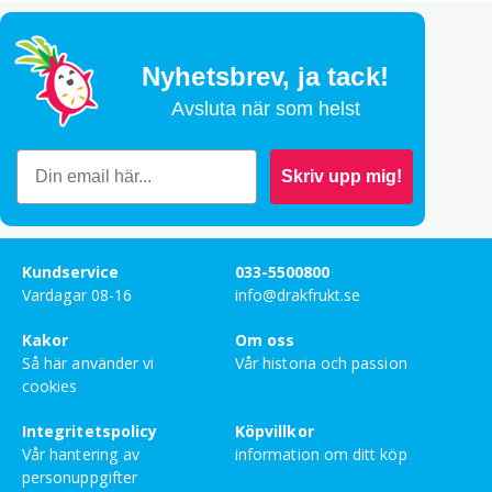
Bety
5
av 5
Hannele Mäkitalo
–
februari 26, 2024
Nyhetsbrev,
ja tack!
Lägg till en recension
Avsluta när som helst
Din e-postadress kommer inte publiceras.
Obligatoriska
fält är märkta
*
Skriv upp mig!
Ditt betyg
Din recension
*
Kundservice
033-5500800
Vardagar 08-16
info@drakfrukt.se
Kakor
Om oss
Så här använder vi
Vår historia och passion
Namn
cookies
Integritetspolicy
Köpvillkor
Vår hantering av
information om ditt köp
E-post
personuppgifter