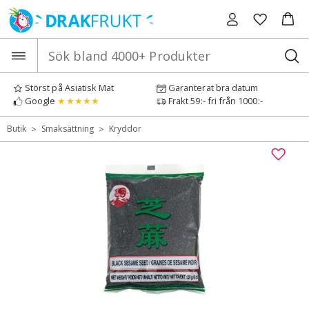
Hoppa
till
innehåll
Störst på Asiatisk Mat
Garanterat bra datum
Google
★★★★★
Frakt 59:- fri från 1000:-
>
>
Butik
Smaksättning
Kryddor