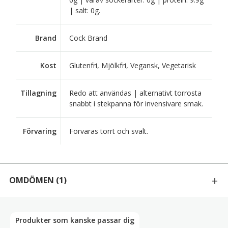
| salt: 0g.
Brand
Cock Brand
Kost
Glutenfri, Mjölkfri, Vegansk, Vegetarisk
Tillagning
Redo att användas | alternativt torrosta
snabbt i stekpanna för invensivare smak.
Förvaring
Förvaras torrt och svalt.
OMDÖMEN
(1)
1 RECENSION AV
SVARTA SESAMFRÖN 227G
Produkter som kanske passar dig