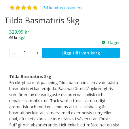
Betygsatt
4.91
av 5
(34 kundrecensioner)
Tilda Basmatiris 5kg
329,99
kr
66
kr
kg/l
I lager
Tilda
–
+
Lägg till i varukorg
Basmatiris
5kg
mängd
Tilda Basmatiris 5kg
En riktigt stor förpackning Tilda basmatiris: en av de bästa
basmatiris vi kan erbjuda. Basmati är ett långkornigt ris
som är en av de vanligaste rissorterna i indisk och
nepalesisk matkultur. Tack vare att riset är naturligt
aromatisk och med en tendens att inte klibba sig är
basmati perfekt att servera med exempelvis curry eller
daal, då risets karaktär inte dränks i såsen utan förblir
fluffigt och absorberande. Helt enkelt ett måste när du ska