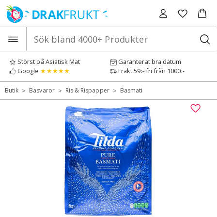
Hoppa
till
innehåll
Störst på Asiatisk Mat
Garanterat bra datum
Google
★★★★★
Frakt 59:- fri från 1000:-
>
>
>
Butik
Basvaror
Ris & Rispapper
Basmati