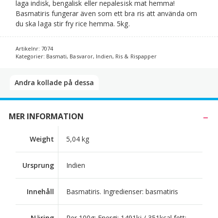
laga indisk, bengalisk eller nepalesisk mat hemma!
Basmatiris fungerar även som ett bra ris att använda om
du ska laga stir fry rice hemma. 5kg.
Artikelnr:
7074
Kategorier:
Basmati
,
Basvaror
,
Indien
,
Ris & Rispapper
Andra kollade på dessa​
MER INFORMATION
Weight
5,04 kg
Ursprung
Indien
Innehåll
Basmatiris. Ingredienser: basmatiris
Näring
Per 100g: Energi: 1491kj / 351kcal fett: