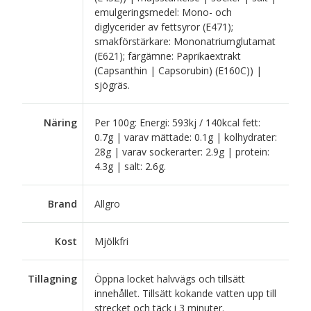
emulgeringsmedel: Mono- och
diglycerider av fettsyror (E471);
smakförstärkare: Mononatriumglutamat
(E621); färgämne: Paprikaextrakt
(Capsanthin | Capsorubin) (E160C)) |
sjögräs.
Näring
Per 100g: Energi: 593kj / 140kcal fett:
0.7g | varav mättade: 0.1g | kolhydrater:
28g | varav sockerarter: 2.9g | protein:
4.3g | salt: 2.6g.
Brand
Allgro
Kost
Mjölkfri
Tillagning
Öppna locket halvvägs och tillsätt
innehållet. Tillsätt kokande vatten upp till
strecket och täck i 3 minuter.