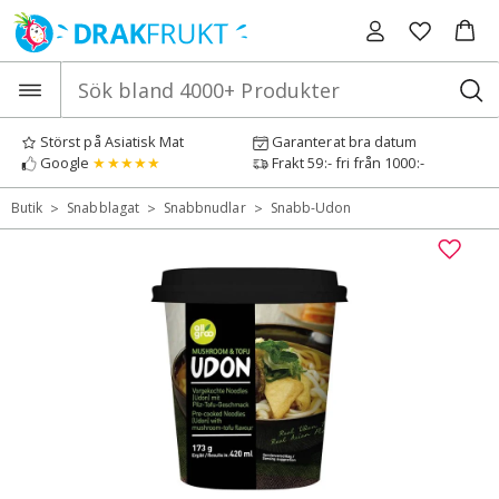
Hoppa
till
innehåll
Störst på Asiatisk Mat
Garanterat bra datum
Google
★★★★★
Frakt 59:- fri från 1000:-
>
>
>
Butik
Snabblagat
Snabbnudlar
Snabb-Udon