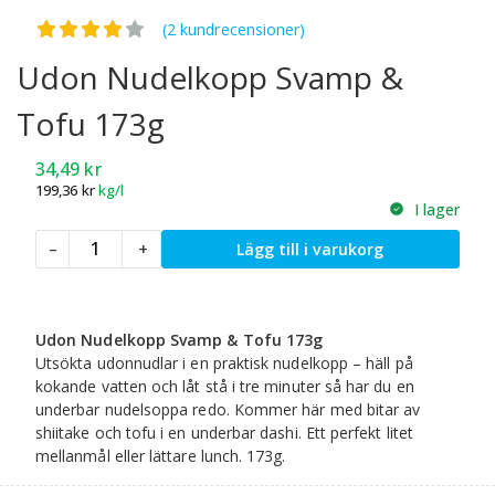
Betygsatt
4.00
av 5
(2 kundrecensioner)
Udon Nudelkopp Svamp &
Tofu 173g
34,49
kr
199,36
kr
kg/l
I lager
Udon
–
+
Lägg till i varukorg
Nudelkopp
Svamp
&
Tofu
Udon Nudelkopp Svamp & Tofu 173g
173g
Utsökta udonnudlar i en praktisk nudelkopp – häll på
mängd
kokande vatten och låt stå i tre minuter så har du en
underbar nudelsoppa redo. Kommer här med bitar av
shiitake och tofu i en underbar dashi. Ett perfekt litet
mellanmål eller lättare lunch. 173g.