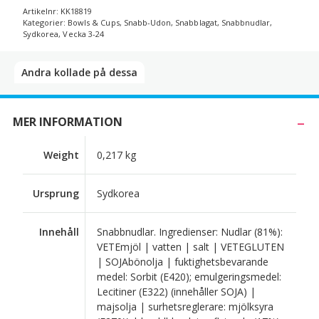
Artikelnr:
KK18819
Kategorier:
Bowls & Cups
,
Snabb-Udon
,
Snabblagat
,
Snabbnudlar
,
Sydkorea
,
Vecka 3-24
Andra kollade på dessa​
MER INFORMATION
Weight
0,217 kg
Ursprung
Sydkorea
Innehåll
Snabbnudlar. Ingredienser: Nudlar (81%):
VETEmjöl | vatten | salt | VETEGLUTEN
| SOJAbönolja | fuktighetsbevarande
medel: Sorbit (E420); emulgeringsmedel:
Lecitiner (E322) (innehåller SOJA) |
majsolja | surhetsreglerare: mjölksyra