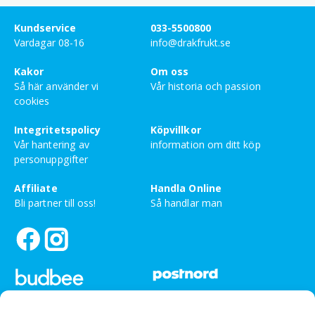
fält är märkta
*
Kundservice
033-5500800
Ditt betyg
Vardagar 08-16
info@drakfrukt.se
Kakor
Om oss
Din recension
*
Så här använder vi
Vår historia och passion
cookies
Integritetspolicy
Köpvillkor
Vår hantering av
information om ditt köp
Namn
personuppgifter
Affiliate
Handla Online
Bli partner till oss!
Så handlar man
E-post