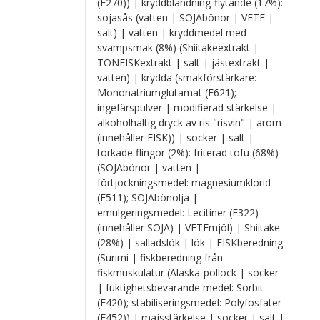
(E270)) | kryddblandning-flytande (17%):
sojasås (vatten | SOJAbönor | VETE |
salt) | vatten | kryddmedel med
svampsmak (8%) (Shiitakeextrakt |
TONFISKextrakt | salt | jästextrakt |
vatten) | krydda (smakförstärkare:
Mononatriumglutamat (E621);
ingefärspulver | modifierad stärkelse |
alkoholhaltig dryck av ris "risvin" | arom
(innehåller FISK)) | socker | salt |
torkade flingor (2%): friterad tofu (68%)
(SOJAbönor | vatten |
förtjockningsmedel: magnesiumklorid
(E511); SOJAbönolja |
emulgeringsmedel: Lecitiner (E322)
(innehåller SOJA) | VETEmjöl) | Shiitake
(28%) | salladslök | lök | FISKberedning
(Surimi | fiskberedning från
fiskmuskulatur (Alaska-pollock | socker
| fuktighetsbevarande medel: Sorbit
(E420); stabiliseringsmedel: Polyfosfater
(E452)) | majsstärkelse | socker | salt |