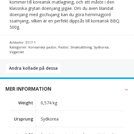
kommer till koreansk matlagning, och ett måste i den
klassiska grytan doenjang jjigae. Om du även blandat
doenjang med gochujang kan du göra hemmagjord
ssamjang, vilken är en perfekt dippsås till koreansk BBQ.
500g.
Artikelnr:
5117-1
Kategorier:
Koreanska pastor
,
Pastor
,
Smaksättning
,
Sydkorea
,
Veganskt
Andra kollade på dessa​
MER INFORMATION
Weight
0,574 kg
Ursprung
Sydkorea