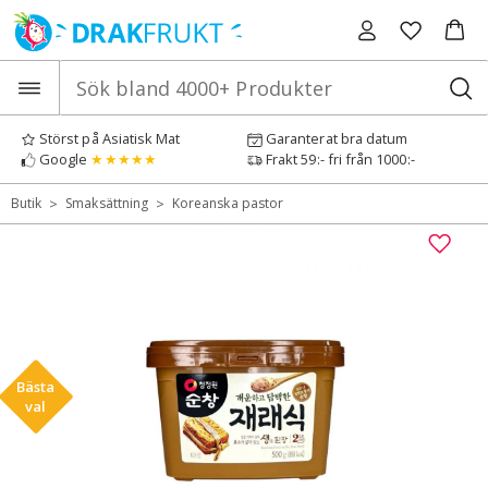
Hoppa
till
innehåll
Störst på Asiatisk Mat
Garanterat bra datum
Google
★★★★★
Frakt 59:- fri från 1000:-
>
>
Butik
Smaksättning
Koreanska pastor
Bästa
val