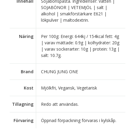
Innehåll
Sojabönspasta. Ingredienser: Vatten |
SOJABÖNOR | VETEMJÖL | salt |
alkohol | smakförstärkare E621 |
lökpulver | maltodextrin.
Näring
Per 100g: Energi: 644kj / 154kcal fett: 4g
| varav mättade: 0.9g | kolhydrater: 20g
| varav sockerarter: 10g | protein: 13g |
salt: 10.7g.
Brand
CHUNG JUNG ONE
Kost
Mjölkfri, Vegansk, Vegetarisk
Tillagning
Redo att användas.
Förvaring
Öppnad förpackning förvaras i kylskåp.