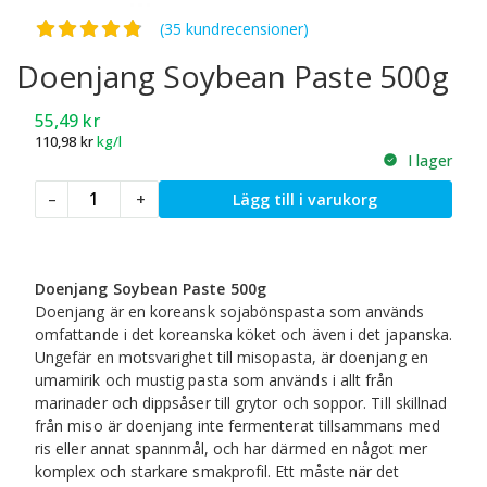
Betygsatt
4.82
av 5
(35 kundrecensioner)
Doenjang Soybean Paste 500g
55,49
kr
110,98
kr
kg/l
I lager
Doenjang
–
+
Lägg till i varukorg
Soybean
Paste
500g
mängd
Doenjang Soybean Paste 500g
Doenjang är en koreansk sojabönspasta som används
omfattande i det koreanska köket och även i det japanska.
Ungefär en motsvarighet till misopasta, är doenjang en
umamirik och mustig pasta som används i allt från
marinader och dippsåser till grytor och soppor. Till skillnad
från miso är doenjang inte fermenterat tillsammans med
ris eller annat spannmål, och har därmed en något mer
komplex och starkare smakprofil. Ett måste när det